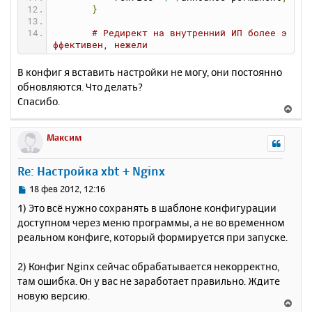
}
# Редирект на внутренний ИП более э
ффективен, нежели
# использование proxy_pass
       location 
~
^/(
an
|
announce
)
{
В конфиг я вставить настройки не могу, они постоянно
           rewrite 
^
/ http:/
/
10.10
.
10.10
:
2
обновляются. Что делать?
710
/
announce permanent
;
Спасибо.
}
В
е
       location 
~
^/(
st
|
statistics
)
{
р
Максим
           rewrite 
^
/ http:/
/
10.10
.
10.10
:
2
н
710
/
st permanent
;
у
}
Re: Настройка xbt + Nginx
т
ь
# Для оповещения об отсутствии scra
С
18 фев 2012, 12:16
pe-url вполне подойдёт
с
о
1) Это всё нужно сохранять в шаблоне конфигурации
# стандартная страница nginx-а
о
я
доступном через меню программы, а не во временном
       location 
~
^/
scrape 
{
б
к
return
404
;
реальном конфиге, который формируется при запуске.
щ
н
}
е
а
}
н
2) Конфиг Nginx сейчас обрабатывается некорректно,
ч
и
а
там ошибка. Он у вас не заработает правильно. Ждите
е
л
новую версию.
В
у