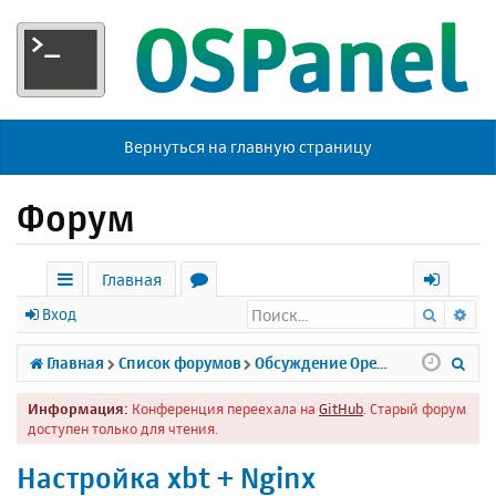
Вернуться на главную страницу
Форум
Главная
Поиск
Ра
с
о
х
Вход
ы
р
о
П
Главная
Список форумов
Обсуждение Open Server
л
у
д
о
Информация:
Конференция переехала на
GitHub
. Старый форум
к
м
и
доступен только для чтения.
и
ы
с
Настройка xbt + Nginx
к