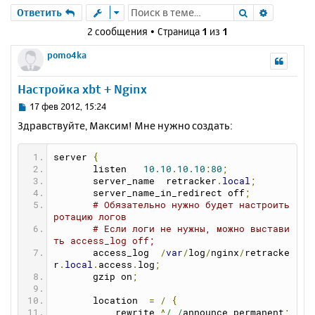
Поиск
Расшире
Ответить
2 сообщения • Страница
1
из
1
pomo4ka
Настройка xbt + Nginx
С
17 фев 2012, 15:24
о
Здравствуйте, Максим! Мне нужно создать:
о
б
щ
server 
{
е
       listen   
10.10
.
10.10
:
80
;
н
       server_name  retracker
.
local
;
       server_name_in_redirect off
;
и
# Обязательно нужно будет настроить 
е
ротацию логов
# Если логи не нужны, можно выстави
ть access_log off;
       access_log  
/
var
/
log
/
nginx
/
retracke
r
.
local
.
access
.
log
;
       gzip on
;
       location  
=
/
{
           rewrite 
^
/ /
announce permanent
;