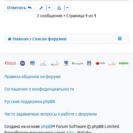
е
р
Ответить
н
2 сообщения • Страница
1
из
1
у
т
ь
с
Главная
Список форумов
я
к
н
а
ч
а
л
Правила общения на форуме
у
Соглашение о конфиденциальности
Русская поддержка phpBB
Часто задаваемые вопросы о работе с форумом
Создано на основе
phpBB
® Forum Software © phpBB Limited
Разработчик визуального стиля
Arty
- MrGaby