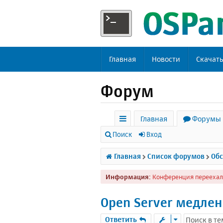
Главная
Новости
Скачат
Форум
Главная
Форумы
с
Поиск
Вход
ы
Главная
Список форумов
Обс
л
Информация:
Конференция переехал
к
и
Open Server медлен
Ответить