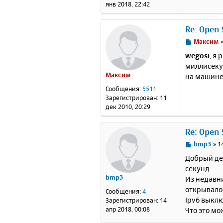
и
янв 2018, 22:42
е
Re: Open
С
Максим
о
wegosi
, я
о
миллисекун
б
Максим
на машине,
щ
е
Сообщения:
5511
н
Зарегистрирован:
11
и
дек 2010, 20:29
е
Re: Open
С
bmp3
»
1
о
Добрый ден
о
секунд.
б
bmp3
Из недавни
щ
е
открывалос
Сообщения:
4
н
Ipv6 выклю
Зарегистрирован:
14
и
апр 2018, 00:08
Что это мо
е