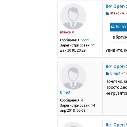
Re: Open
С
Максим
о
о
bmp3 
б
Максим
щ
в брауз
е
Сообщения:
5511
н
Зарегистрирован:
11
и
Увидите, к
дек 2010, 20:29
е
Re: Open
С
bmp3
»
1
о
Понятно, з
о
Просто дес
б
bmp3
не грузятс
щ
е
Сообщения:
4
н
Зарегистрирован:
14
и
апр 2018, 00:08
е
Re: Open