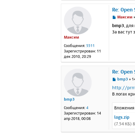
Re: Open
С
Максим
о
bmp3
, дл
о
За вас тут 
б
Максим
щ
е
Сообщения:
5511
н
Зарегистрирован:
11
и
дек 2010, 20:29
е
Re: Open
С
bmp3
»
1
о
http://prn
о
В логах кр
б
bmp3
щ
е
Вложения
Сообщения:
4
н
Зарегистрирован:
14
и
logs.zip
апр 2018, 00:08
е
(7.54 КБ)