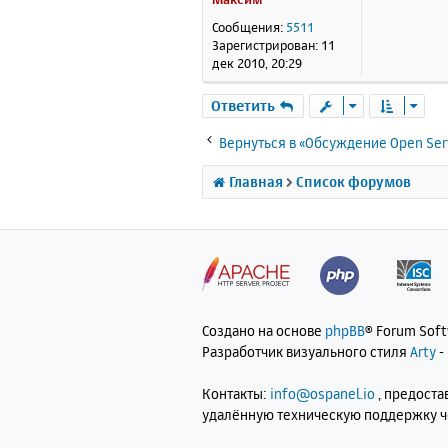
щ
е
Сообщения:
5511
н
Зарегистрирован:
11
и
дек 2010, 20:29
е
Ответить
Вернуться в «Обсуждение Open Ser
Главная
Список форумов
Создано на основе
phpBB
® Forum Sof
Разработчик визуального стиля
Arty
-
Контакты:
info@ospanel.io
, предост
удалённую техническую поддержку 