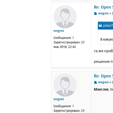
Re: Open
С
wegosi
»
о
о
palach
б
wegosi
щ
е
Сообщения:
3
В какую
н
Зарегистрирован:
23
и
янв 2018, 22:42
е
та же про
решение по
Re: Open
С
wegosi
»
о
Максим
, 
о
б
wegosi
щ
е
Сообщения:
3
н
Зарегистрирован:
23