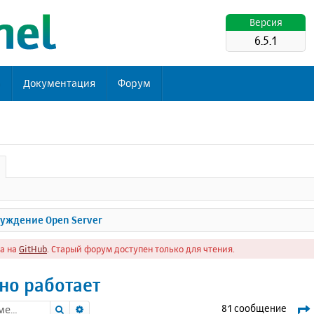
Версия
6.5.1
ь
Документация
Форум
уждение Open Server
а на
GitHub
. Старый форум доступен только для чтения.
но работает
Поиск
Расширенный поиск
81 сообщение