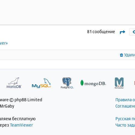
Стр
81 сообщение
ver»
Удали
tware © phpBB Limited
Правила 
 MrGaby
Соглашен
авляем бесплатную
Русская 
через
TeamViewer
Часто за