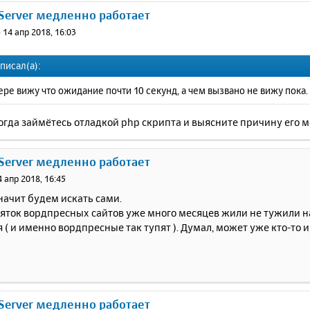
 Server медленно работает
»
14 апр 2018, 16:03
писал(а):
ере вижу что ожидание почти 10 секунд, а чем вызвано не вижу пока.
огда займётесь отладкой php скрипта и выясните причину его 
 Server медленно работает
4 апр 2018, 16:45
начит будем искать сами.
яток вордпресных сайтов уже много месяцев жили не тужили на 
я ( и именно вордпресные так тупят ). Думал, может уже кто-то 
 Server медленно работает