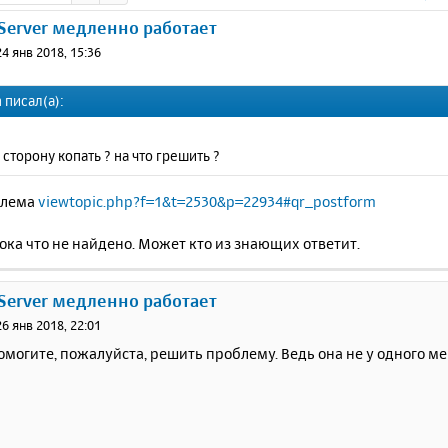
 Server медленно работает
24 янв 2018, 15:36
 писал(а):
 сторону копать ? на что грешить ?
блема
viewtopic.php?f=1&t=2530&p=22934#qr_postform
ка что не найдено. Может кто из знающих ответит.
 Server медленно работает
26 янв 2018, 22:01
помогите, пожалуйста, решить проблему. Ведь она не у одного ме