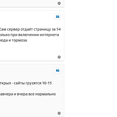
В
а
е
ч
р
а
н
л
у
у
т
 Сам сервер отдаёт страницу за 54
ь
 только при включении интернета
с
сюда и тормоза.
я
к
н
В
а
е
ч
р
а
н
л
у
у
т
ткрыл - сайты грузятся 10-15
ь
с
завчера и вчера все нормально
я
к
н
а
В
ч