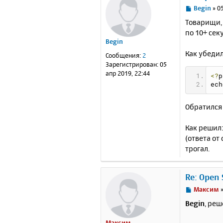
С
Begin
»
05
о
Товарищи, 
о
по 10+ секу
б
Begin
щ
е
Как убедил
Сообщения:
2
н
Зарегистрирован:
05
и
апр 2019, 22:44
<?
p
е
ech
Обратился
Как решил:
(ответа от
трогал.
Re: Open
С
Максим
о
Begin
, ре
о
б
Максим