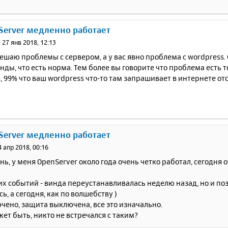
 Server медленно работает
»
27 янв 2018, 12:13
 решаю проблемы с сервером, а у вас явно проблема с wordpress.
ды, что есть норма. Тем более вы говорите что проблема есть
 99% что ваш wordpress что-то там запрашивает в интернете от
 Server медленно работает
4 апр 2018, 00:16
ь, у меня OpenServer около года очень четко работал, сегодня о
х событий - винда переустанавливалась неделю назад, но и по
ь, а сегодня, как по волшебству )
чено, защита выключена, все это изначально.
жет быть, никто не встречался с таким?