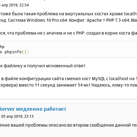
 апр 2019, 22:54
тоже была такая проблема на виртуальных хостах кроме localh
нд. Система Windows 10 Pro x64. Конфиг: Apache + PHP 7.3 x64, Mar
ся, что проблема не с апачем и не с PHP: создал в корне хоста фа
hp
o phpinfo
();
 к файлику и получил мгновенный ответ.
 в файле конфигурации сайта сменил хост MySQL с localhost на 
 сервера) вместо 11 секунд занимает 54 мс! Надеюсь, кому-то п
 Server медленно работает
»
05 апр 2019, 23:13
шение вашей проблемы описано во втором сообщении данной те