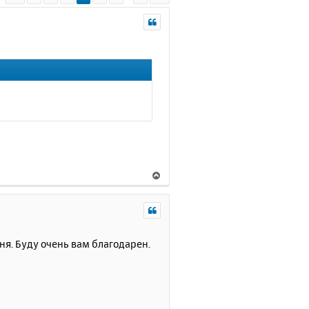
В
е
р
н
у
т
ня. Буду очень вам благодарен.
ь
с
я
к
н