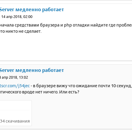
 Server медленно работает
»
14 апр 2018, 02:00
я начала средствами браузера и php отладки найдите где пробле
это никто не сделает.
 Server медленно работает
4 апр 2018, 13:02
tscr.com/j54jec
- в браузере вижу что ожидание почти 10 секунд,
итического вроде нет ничего. Или есть?
 834 скачивания