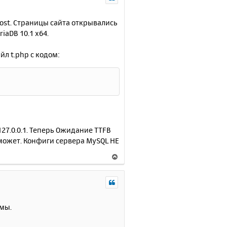
н
л
у
у
т
ost. Страницы сайта открывались
ь
iaDB 10.1 x64.
с
я
йл t.php с кодом:
к
н
а
ч
а
л
у
127.0.0.1. Теперь Ожидание TTFB
оможет. Конфиги сервера MySQL НЕ
В
е
р
н
у
т
мы.
ь
с