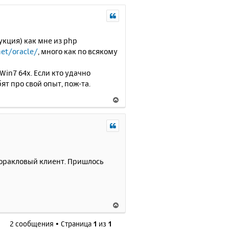
кция) как мне из php
net/oracle/
, много как по всякому
Win7 64x. Если кто удачно
ят про свой опыт, пож-та.
В
е
р
н
у
т
ь
 оракловый клиент. Пришлось
с
я
к
н
В
а
е
ч
2 сообщения • Страница
1
из
1
р
а