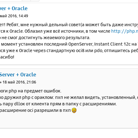
er + Oracle
 май 2016, 14:49
т! Ребят, мне нужный дельный совет(а может быть даже инстру
я к Oracle. Облазил уже всё источники, в том числе
http://php.
 не смог достигнуть жеаемого результата.
момент установлен последний OpenServer, Instant Client 12c на 
я уже к Oracle через стандартную oci8 или pdo, отпишитесь реб
пасибо!
Server + Oracle
»
18 май 2016, 21:06
логи php на предмет ошибок.
о дружил php с ораклом: пхп не желал видеть, установленный,
 пару dllок от клиента прям в папку с расширениями.
 расширение oci разрешили в пхп