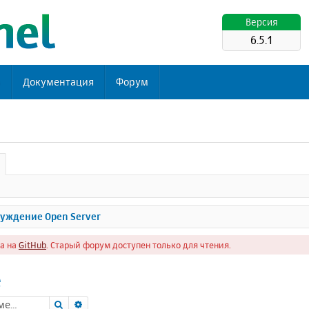
Версия
6.5.1
ь
Документация
Форум
уждение Open Server
а на
GitHub
. Старый форум доступен только для чтения.
e
Поиск
Расширенный поиск