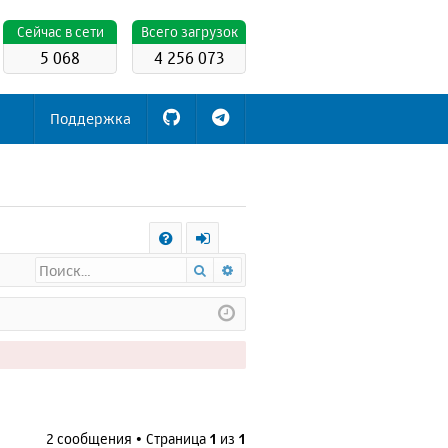
Cейчас в сети
Всего загрузок
5 068
4 256 073
Поддержка
С
Поиск
Расширенный поиск
FA
х
Q
о
д
2 сообщения • Страница
1
из
1