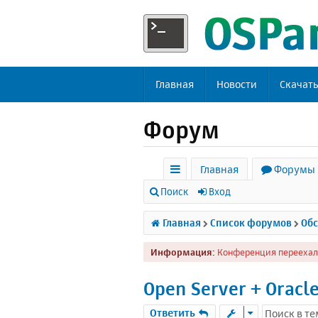
Главная
Новости
Скачат
Форум
Главная
Форумы
с
Поиск
Вход
ы
Главная
Список форумов
Обс
л
Информация:
Конференция переехал
к
и
Open Server + Oracl
Ответить