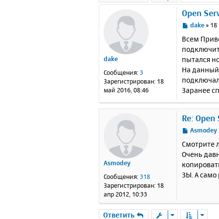
Open Serv
С
dake
»
18
о
Всем Приве
о
подключитс
б
пытался но
dake
щ
е
На данный 
Сообщения:
3
н
подключалс
Зарегистрирован:
18
и
Заранее с
май 2016, 08:46
е
Re: Open 
С
Asmodey
о
Смотрите 
о
Очень давн
б
Asmodey
копировать
щ
е
ЗЫ. А само
Сообщения:
318
н
Зарегистрирован:
18
и
апр 2012, 10:33
е
Ответить