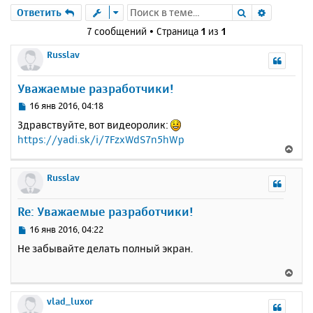
Поиск
Расшире
Ответить
7 сообщений • Страница
1
из
1
Russlav
Уважаемые разработчики!
С
16 янв 2016, 04:18
о
Здравствуйте, вот видеоролик:
о
https://yadi.sk/i/7FzxWdS7n5hWp
б
В
щ
е
е
р
Russlav
н
н
и
у
е
Re: Уважаемые разработчики!
т
ь
С
16 янв 2016, 04:22
с
о
Не забывайте делать полный экран.
о
я
б
к
В
щ
н
е
е
а
р
vlad_luxor
н
ч
н