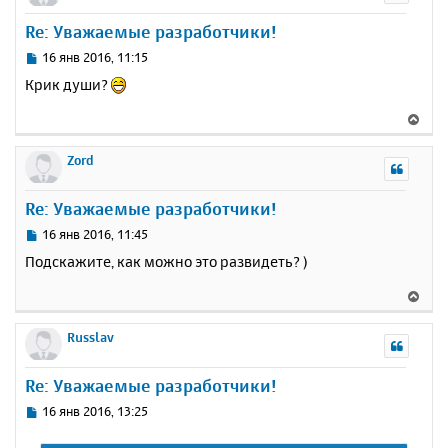
и
а
у
е
Re: Уважаемые разработчики!
л
т
у
ь
С
16 янв 2016, 11:15
с
о
Крик души?
о
я
б
к
В
щ
н
е
е
а
р
Zord
н
ч
н
и
а
у
е
Re: Уважаемые разработчики!
л
т
у
ь
С
16 янв 2016, 11:45
с
о
Подскажите, как можно это развидеть? )
о
я
б
к
В
щ
н
е
е
а
р
Russlav
н
ч
н
и
а
у
е
Re: Уважаемые разработчики!
л
т
у
ь
С
16 янв 2016, 13:25
с
о
о
я