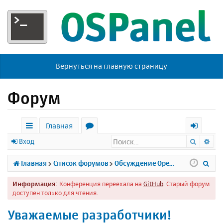
Вернуться на главную страницу
Форум
Главная
Поиск
Ра
с
о
х
Вход
ы
р
о
П
Главная
Список форумов
Обсуждение Open Server
л
у
д
о
Информация:
Конференция переехала на
GitHub
. Старый форум
к
м
и
доступен только для чтения.
и
ы
с
Уважаемые разработчики!
к