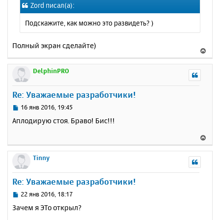
Zord писал(а):
б
к
щ
н
Подскажите, как можно это развидеть? )
е
а
н
ч
и
Полный экран сделайте)
а
В
е
л
е
у
р
DelphinPRO
н
у
Re: Уважаемые разработчики!
т
ь
С
16 янв 2016, 19:45
с
о
Аплодирую стоя. Браво! Бис!!!
о
я
б
к
В
щ
н
е
е
а
р
Tinny
н
ч
н
и
а
у
е
Re: Уважаемые разработчики!
л
т
у
ь
С
22 янв 2016, 18:17
с
о
Зачем я ЭТо открыл?
о
я
б