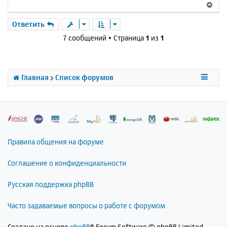
к
В
щ
н
е
е
а
р
Ответить
н
ч
н
и
7 сообщений • Страница
1
из
1
а
у
е
л
т
у
ь
с
Главная
Список форумов
я
к
н
а
ч
а
л
Правила общения на форуме
у
Соглашение о конфиденциальности
Русская поддержка phpBB
Часто задаваемые вопросы о работе с форумом
Создано на основе
phpBB
® Forum Software © phpBB Limited