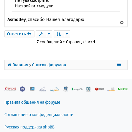
Не туда смотрите.
е
а
Настройки->модули
н
ч
и
а
е
Asmodey
, спасибо. Нашел. Благодарю.
л
В
у
е
р
Ответить
н
7 сообщений • Страница
1
из
1
у
т
ь
с
Главная
Список форумов
я
к
н
а
ч
а
л
Правила общения на форуме
у
Соглашение о конфиденциальности
Русская поддержка phpBB