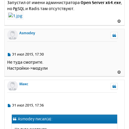
Запустил от имени администратора
Open Server x64.exe
,
но PgSQL и Radis там отсутствуют.
В
е
р
Asmodey
н
у
т
ь
С
31 июл 2015, 17:30
с
о
Не туда смотрите.
о
я
Настройки->модули
б
к
В
щ
н
е
е
а
р
Макс
н
ч
н
и
а
у
е
л
т
у
ь
С
31 июл 2015, 17:36
с
о
о
я
Asmodey писал(а):
б
к
щ
н