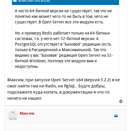
Максим писал(а):
б
к
щ
н
А чисто 64-битной версии не существует, так что не
е
а
понятно как может чего-то не быть в том, чего не
н
ч
существует. В Open Server все эти модули есть.
и
а
е
л
Но, к примеру Redis работает только на 64-битных
у
системах, т.к. у него нет 32-битной версии. А
PostgreSQL отсутствует в "Базовой" редакции (есть
только в Расширенной и Максимальной). Так что
видимо у вас "Базовая" редакция Open Server на 32-
битной Windows, поэтому эти модули вам и
недоступны.
Максим, при запуске Open Server x64 (версия 5.2.2) я не
смог найти там ни Radis, ни PgSql... Будте добры,
подскажите куда копать, в документации я что-то
ничего не нашел.
В
е
р
Максим
н
у
т