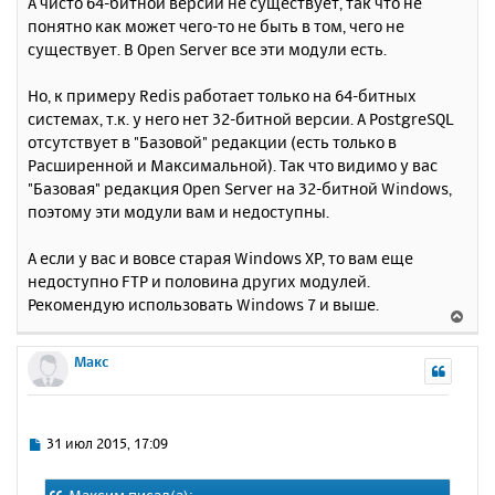
А чисто 64-битной версии не существует, так что не
о
я
понятно как может чего-то не быть в том, чего не
б
к
существует. В Open Server все эти модули есть.
щ
н
е
а
н
Но, к примеру Redis работает только на 64-битных
ч
и
а
системах, т.к. у него нет 32-битной версии. А PostgreSQL
е
л
отсутствует в "Базовой" редакции (есть только в
у
Расширенной и Максимальной). Так что видимо у вас
"Базовая" редакция Open Server на 32-битной Windows,
поэтому эти модули вам и недоступны.
А если у вас и вовсе старая Windows XP, то вам еще
недоступно FTP и половина других модулей.
Рекомендую использовать Windows 7 и выше.
В
е
р
Макс
н
у
т
ь
С
31 июл 2015, 17:09
с
о
о
я