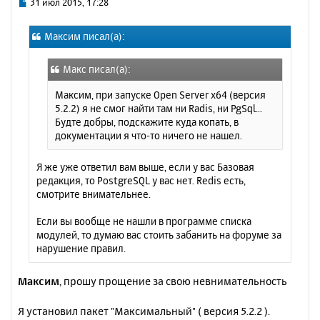
ь
С
31 июл 2015, 17:28
с
о
о
я
Максим писал(а):
б
к
щ
н
е
а
Макс писал(а):
н
ч
и
Максим, при запуске Open Server x64 (версия
а
е
5.2.2) я не смог найти там ни Radis, ни PgSql...
л
Будте добры, подскажите куда копать, в
у
документации я что-то ничего не нашел.
Я же уже ответил вам выше, если у вас Базовая
редакция, то PostgreSQL у вас нет. Redis есть,
смотрите внимательнее.
Если вы вообще не нашли в программе списка
модулей, то думаю вас стоить забанить на форуме за
нарушение правил.
Максим
, прошу прощение за свою невнимательность
Я установил пакет "Максимальный" ( версия 5.2.2 ).