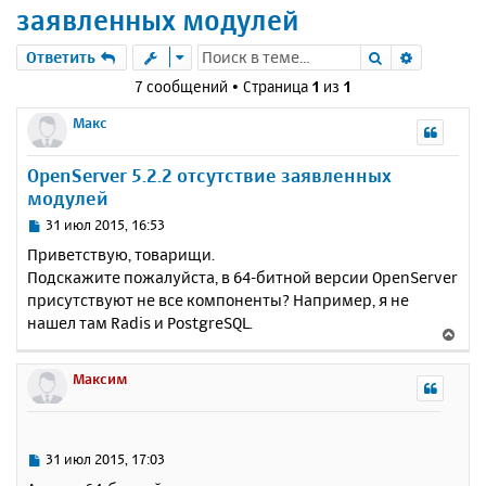
заявленных модулей
Поиск
Расшире
Ответить
7 сообщений • Страница
1
из
1
Макс
OpenServer 5.2.2 отсутствие заявленных
модулей
С
31 июл 2015, 16:53
о
Приветствую, товарищи.
о
Подскажите пожалуйста, в 64-битной версии OpenServer
б
присутствуют не все компоненты? Например, я не
щ
е
нашел там Radis и PostgreSQL.
В
н
е
и
р
Максим
е
н
у
т
ь
С
31 июл 2015, 17:03
с
о