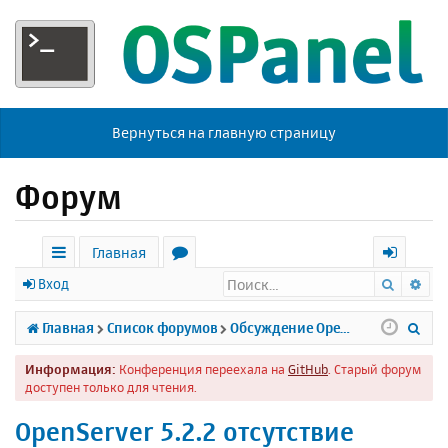
Вернуться на главную страницу
Форум
Главная
Поиск
Ра
с
о
х
Вход
ы
р
о
П
Главная
Список форумов
Обсуждение Open Server
л
у
д
о
Информация:
Конференция переехала на
GitHub
. Старый форум
к
м
и
доступен только для чтения.
и
ы
с
OpenServer 5.2.2 отсутствие
к