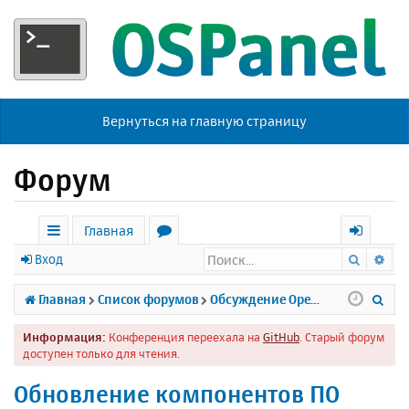
Вернуться на главную страницу
Форум
Главная
Поиск
Ра
с
о
х
Вход
ы
р
о
П
Главная
Список форумов
Обсуждение Open Server
л
у
д
о
Информация:
Конференция переехала на
GitHub
. Старый форум
к
м
и
доступен только для чтения.
и
ы
с
Обновление компонентов ПО
к