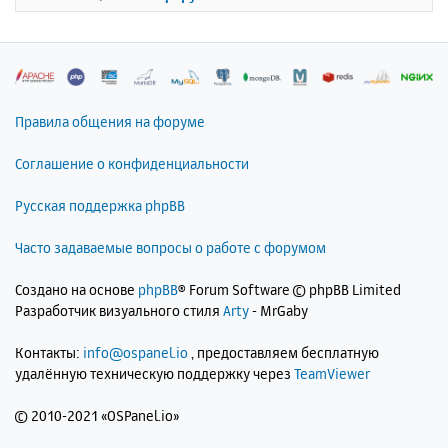
я
к
н
а
ч
а
л
Правила общения на форуме
у
Соглашение о конфиденциальности
Русская поддержка phpBB
Часто задаваемые вопросы о работе с форумом
Создано на основе
phpBB
® Forum Software © phpBB Limited
Разработчик визуального стиля
Arty
- MrGaby
Контакты:
info@ospanel.io
, предоставляем бесплатную
удалённую техническую поддержку через
TeamViewer
©
2010-2021 «OSPanel.io»