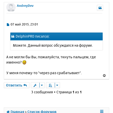
е
а
р
AndreyDev
н
ч
н
и
а
у
е
л
т
у
ь
С
07 май 2015, 23:01
с
о
о
я
DelphinPRO писал(а):
б
к
щ
н
Можете. Данный вопрос обсуждался на форуме.
е
а
н
ч
и
А не могли бы Вы, пожалуйста, ткнуть пальцем, где
а
е
именно?
л
у
У меня почему-то "через раз срабатывает".
В
е
р
Ответить
н
3 сообщения • Страница
1
из
1
у
т
ь
с
Главная
Список форумов