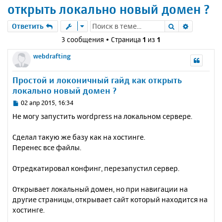
открыть локально новый домен ?
Поиск
Расшире
Ответить
3 сообщения • Страница
1
из
1
webdrafting
Простой и локоничный гайд как открыть
локально новый домен ?
С
02 апр 2015, 16:34
о
Не могу запустить wordpress на локальном сервере.
о
б
Сделал такую же базу как на хостинге.
щ
е
Перенес все файлы.
н
и
Отредкатировал конфинг, перезапустил сервер.
е
Открывает локальный домен, но при навигации на
другие страницы, открывает сайт который находится на
хостинге.