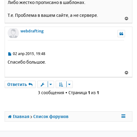
Либо жестко прописано в шаблонах.
Т.е. Проблема в вашем сайте, а не сервере.
В
е
р
webdrafting
н
у
т
ь
С
02 апр 2015, 19:48
с
о
Спасибо большое.
о
я
б
к
В
щ
н
е
е
а
р
Ответить
н
ч
н
и
3 сообщения • Страница
1
из
1
а
у
е
л
т
у
ь
с
Главная
Список форумов
я
к
н
а