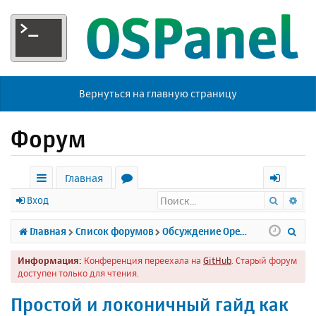
Вернуться на главную страницу
Форум
Главная
Поиск
Ра
с
о
х
Вход
ы
р
о
П
Главная
Список форумов
Обсуждение Open Server
л
у
д
о
Информация:
Конференция переехала на
GitHub
. Старый форум
к
м
и
доступен только для чтения.
и
ы
с
Простой и локоничный гайд как
к