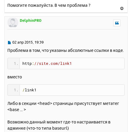
Помогите пожалуйста. В чем проблема ?
В
е
р
DelphinPRO
н
у
т
ь
С
02 апр 2015, 19:39
с
о
Проблема в том, что указаны абсолютные ссылки в коде.
о
я
б
к
щ
http
:
//site.com/link1
н
е
а
н
ч
вместо
и
а
е
л
/
link1
у
Либо в секции <head> страницы присутствует метатег
<base ... >
Возможно данный момент где-то настраивается в
админке (что-то типа baseurl)