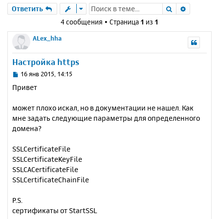
Поиск
Расшире
Ответить
4 сообщения • Страница
1
из
1
ALex_hha
Настройка https
С
16 янв 2015, 14:15
о
Привет
о
б
может плохо искал, но в документации не нашел. Как
щ
е
мне задать следующие параметры для определенного
н
домена?
и
е
SSLCertificateFile
SSLCertificateKeyFile
SSLCACertificateFile
SSLCertificateChainFile
P.S.
сертификаты от StartSSL