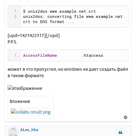
$ unix2dos www
.
example
.
net
.
crt
unix2dos
:
 converting file www
.
example
.
net
.
crt to DOS format 
...
[upd=1421422377][/upd]
P.P.S.
AccessFileName
.
htaccess
может я что пропустил, но windows не дает создать файл
в таком формате.
Вложения
В
е
р
ALex_hha
н