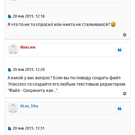
у
т
ь
С
20 янв 2015, 12:18
с
о
Я что то не то спросил или никто не сталкивался?
о
я
б
к
В
щ
н
е
е
а
р
Максим
н
ч
н
и
а
у
е
л
т
у
ь
С
20 янв 2015, 12:29
с
о
А какой у вас вопрос? Если вы по поводу создать файл
о
я
.htaccess то создайте его любым текстовым редактором
б
к
"Файл - Сохранить как...".
щ
н
В
е
а
е
н
ч
р
ALex_hha
и
а
н
е
л
у
у
т
ь
С
20 янв 2015, 13:31
с
о