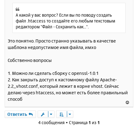
о
я
б
к
щ
А какой у вас вопрос? Если вы по поводу создать
н
е
файл .htaccess то создайте его любым текстовым
а
н
редактором "Файл - Сохранить как...".
ч
и
а
е
л
Это понятно. Просто странно указывать в качестве
у
шаблона недопустимое имя файла, имхо
Собственно вопросы
1. Можно ли сделать сборку с openssl-1.0.1
2. Как закрыть доступ к кастомному файлу Apache-
2.2_vhost.conf, который лежит в корне vhost. Сейчас
делаю через htaccess, но может есть более правильный
способ
В
е
р
Ответить
н
4 сообщения • Страница
1
из
1
у
т
ь