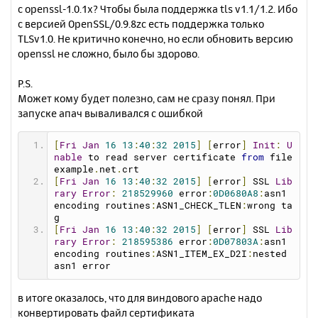
с openssl-1.0.1x? Чтобы была поддержка tls v1.1/1.2. Ибо
с версией OpenSSL/0.9.8zc есть поддержка только
TLSv1.0. Не критично конечно, но если обновить версию
openssl не сложно, было бы здорово.
P.S.
Может кому будет полезно, сам не сразу понял. При
запуске апач вываливался с ошибкой
[
Fri
Jan
16
13
:
40
:
32
2015
]
[
error
]
Init
:
U
nable
 to read server certificate 
from
 file 
example
.
net
.
crt
[
Fri
Jan
16
13
:
40
:
32
2015
]
[
error
]
 SSL 
Lib
rary
Error
:
218529960
 error
:
0D0680A8
:
asn1 
encoding routines
:
ASN1_CHECK_TLEN
:
wrong ta
g
[
Fri
Jan
16
13
:
40
:
32
2015
]
[
error
]
 SSL 
Lib
rary
Error
:
218595386
 error
:
0D07803A
:
asn1 
encoding routines
:
ASN1_ITEM_EX_D2I
:
nested 
asn1 error
в итоге оказалось, что для виндового apache надо
конвертировать файл сертификата