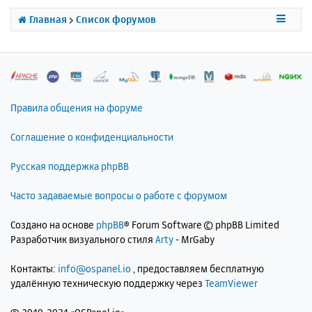
с
Главная
Список форумов
я
к
н
а
ч
а
л
Правила общения на форуме
у
Соглашение о конфиденциальности
Русская поддержка phpBB
Часто задаваемые вопросы о работе с форумом
Создано на основе
phpBB
® Forum Software © phpBB Limited
Разработчик визуального стиля
Arty
- MrGaby
Контакты:
info@ospanel.io
, предоставляем бесплатную
удалённую техническую поддержку через
TeamViewer