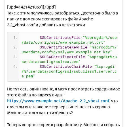
[upd=1421421063][/upd]
Такс, с этим получилось разобраться. Достаточно было в
папку с доменом скопировать файл Apache-
2.2_vhost.conf и добавить в него строки
SSLCertificateFile
"%sprogdir%/use
rdata/config/ssl/www.example.net.crt"
SSLCertificateKeyFile
"%sprogdir%/
userdata/config/ssl/www.example.net.key"
SSLCACertificateFile
"%sprogdir%/u
serdata/config/ssl/ca.pem"
SSLCertificateChainFile
"%sprogdi
r%/userdata/config/ssl/sub.class1.server.c
a.pem"
Но тут есть один нюанс, я могу просмотреть содержимое
этого файла по адресу вида -
https://www.example.net/Apache-2.2_vhost.conf
, что
с учетом выставление сервер в инет не есть хорошо.
Можно ли этого как то избежать?
Теперь вопрос скорее к разработчику. Можно ли собрать