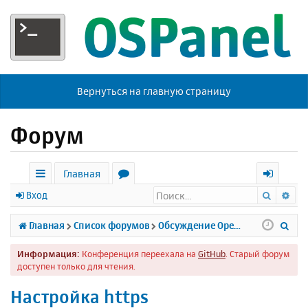
Вернуться на главную страницу
Форум
Главная
Поиск
Ра
с
о
х
Вход
ы
р
о
П
Главная
Список форумов
Обсуждение Open Server
л
у
д
о
Информация:
Конференция переехала на
GitHub
. Старый форум
к
м
и
доступен только для чтения.
и
ы
с
Настройка https
к