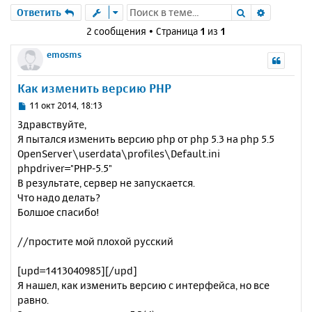
Поиск
Расшире
Ответить
2 сообщения • Страница
1
из
1
emosms
Как изменить версию PHP
С
11 окт 2014, 18:13
о
Здравствуйте,
о
Я пытался изменить версию php от php 5.3 на php 5.5
б
OpenServer\userdata\profiles\Default.ini
щ
е
phpdriver="PHP-5.5"
н
В результате, сервер не запускается.
и
Что надо делать?
е
Болшое спасибо!
//простите мой плохой русский
[upd=1413040985][/upd]
Я нашел, как изменить версию с интерфейса, но все
равно.