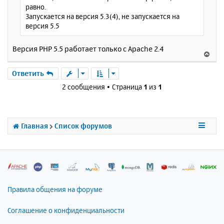
равно.
Запускается на версия 5.3(4), не запускается на
версия 5.5
Версия PHP 5.5 работает только с Apache 2.4
В
е
р
Ответить
н
2 сообщения • Страница
1
из
1
у
т
ь
с
Главная
Список форумов
я
к
н
а
ч
а
л
Правила общения на форуме
у
Соглашение о конфиденциальности