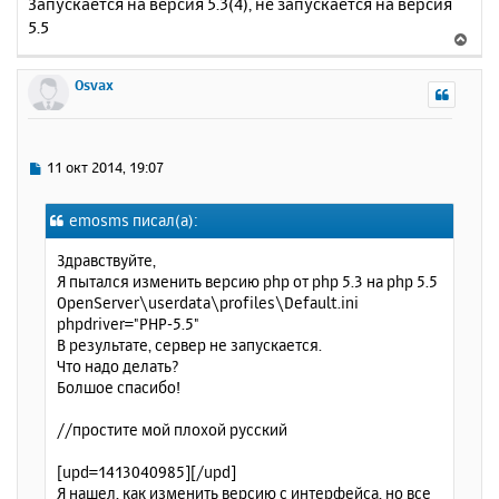
Запускается на версия 5.3(4), не запускается на версия
5.5
В
е
р
Osvax
н
у
т
ь
С
11 окт 2014, 19:07
с
о
о
я
emosms писал(а):
б
к
щ
н
Здравствуйте,
е
а
Я пытался изменить версию php от php 5.3 на php 5.5
н
ч
OpenServer\userdata\profiles\Default.ini
и
а
phpdriver="PHP-5.5"
е
л
В результате, сервер не запускается.
у
Что надо делать?
Болшое спасибо!
//простите мой плохой русский
[upd=1413040985][/upd]
Я нашел, как изменить версию с интерфейса, но все