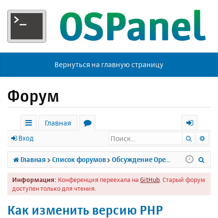
Вернуться на главную страницу
Форум
Главная
Поиск
Ра
с
о
х
Вход
ы
р
о
П
Главная
Список форумов
Обсуждение Open Server
л
у
д
о
Информация:
Конференция переехала на
GitHub
. Старый форум
к
м
и
доступен только для чтения.
и
ы
с
Как изменить версию PHP
к