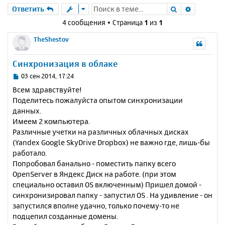
Поиск
Расшире
Ответить
4 сообщения • Страница
1
из
1
TheShestov
Синхронизация в облаке
С
03 сен 2014, 17:24
о
Всем здравствуйте!
о
Поделитесь пожалуйста опытом синхронизации
б
данных.
щ
е
Имеем 2 компьютера.
н
Различные учетки на различных облачных дисках
и
(Yandex Google SkyDrive Dropbox) не важно где, лишь-бы
е
работало.
Попробовал банально - поместить папку всего
OpenServer в Яндекс Диск на работе. (при этом
специально оставил OS включенным) Пришел домой -
синхронизировал папку - запустил OS . На удивление - он
запустился вполне удачно, только почему-то не
подцепил созданные домены.