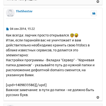
В
е
р
TheShestov
н
у
т
ь
С
04 сен 2014, 15:22
с
о
Как всегда: ларчик просто открывался.
о
я
Итак, если паранойя вас не уничтожает и вам
б
к
действительно необходимо хранить свою htdocs в
щ
н
е
облаке известных сервисов, то делается это
а
н
элементарно:
ч
и
а
Настройки программы - Вкладка "Сервер" - "Корневая
е
л
папка доменов" - указывайте путь до нужной папки и
у
расположение дефолтной domains сменится, на
указанную Вами.
[upd=1409833586][/upd]
Важное замечание: в пути до папки - не должно быть
русских букв.
В
е
р