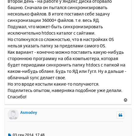
Второй день - на работе у Яндекс Диска оторвало
башню. Сначала он пытался синхронизировать
несколько файлов. В итоге поставил себе задачу
синхронизации 36000+ файлов. т.е. весь ЯД.
Подумал, что может-быть синхронизировать
исключительно htdocs каталог с сайтами.
Но столкнулся со сложностью, что в настройках OS
нельзя указать папку за пределами самого OS.
Как вариант - конечно можно поставить какую-нибудь
стороннюю программу на оба компьютера, которая
будет периодами синхронить папку htdocs с папкой на
каком-нибудь облаке. Будь то ЯД или Гугл. Ну а дальше -
облачный sync делает свое.
Но это вроде костыли какие-то получаются.
Поделитесь опытом, наверняка подобное уже делали.
Спасибо!
В
е
р
Asmodey
н
у
т
ь
С
03 сен 2014, 17:48