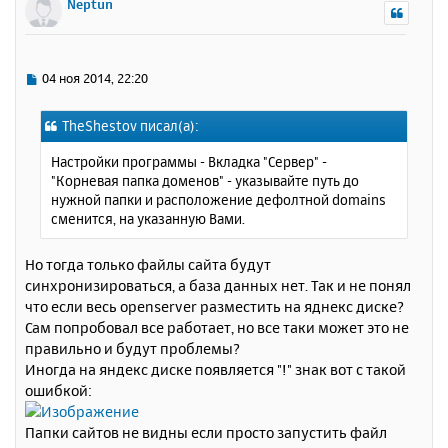
Neptun
н
у
т
ь
С
04 ноя 2014, 22:20
с
о
о
я
TheShestov писал(а):
б
к
щ
н
Настройки программы - Вкладка "Сервер" -
е
а
"Корневая папка доменов" - указывайте путь до
н
ч
нужной папки и расположение дефолтной domains
и
а
сменится, на указанную Вами.
е
л
у
Но тогда только файлы сайта будут
синхронизироваться, а база данных нет. Так и не понял
что если весь openserver разместить на яднекс диске?
Сам попробовал все работает, но все таки может это не
правильно и будут проблемы?
Иногда на яндекс диске появляется "!" знак вот с такой
ошибкой:
Папки сайтов не видны если просто запустить файл