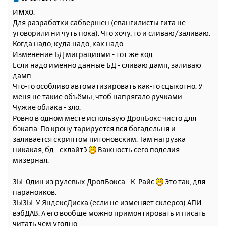
с
о
ИМХО.
о
я
Для разработки сабвершен (евангилисты гита не
б
к
уговорили ни чуть пока). Что хочу, то и сливаю/заливаю.
щ
н
е
Когда надо, куда надо, как надо.
а
н
Изменение БД миграциями - тот же код.
ч
и
а
Если надо именно данные БД - сливаю дамп, заливаю
е
л
дамп.
у
Что-то особливо автоматизировать как-то сцыкотно. У
меня не такие объёмы, чтоб напрягало ручками.
Чужие облака - зло.
Ровно в одном месте использую ДропБокс чисто для
бэкапа. По крону тарируется вся богадельня и
заливается скриптом питоновским. Там нагрузка
никакая, бд - склайт3
Важность сего поделия
мизерная.
ЗЫ. Один из рулевых ДропБокса - К. Райс
Это так, для
параноиков.
ЗЫЗЫ. У ЯндексДиска (если не изменяет склероз) АПИ
вэбДАВ. А его вообще можно примонтировать и писать
читать чем угодно.