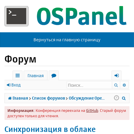
Вернуться на главную страницу
Форум
Главная
Поиск
Ра
с
о
х
Вход
ы
р
о
П
Главная
Список форумов
Обсуждение Open Server
л
у
д
о
Информация:
Конференция переехала на
GitHub
. Старый форум
к
м
и
доступен только для чтения.
и
ы
с
Синхронизация в облаке
к