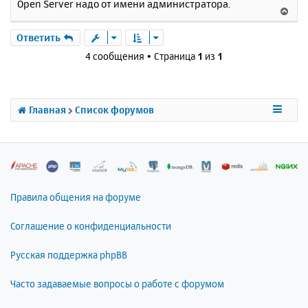
Open Server надо от имени администратора.
В
е
р
Ответить
н
4 сообщения • Страница
1
из
1
у
т
ь
с
Главная
Список форумов
я
к
н
а
ч
а
л
Правила общения на форуме
у
Соглашение о конфиденциальности
Русская поддержка phpBB
Часто задаваемые вопросы о работе с форумом