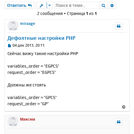
Поиск
Расшире
Ответить
2 сообщения • Страница
1
из
1
miraage
Дефолтные настройки PHP
С
04 дек 2013, 20:11
о
Сейчас вижу такие настройки PHP
о
б
variables_order = "EGPCS"
щ
е
request_order = "EGPCS"
н
и
Должны же стоять
е
variables_order = "GPCS"
request_order = "GP"
В
е
р
Максим
н
у