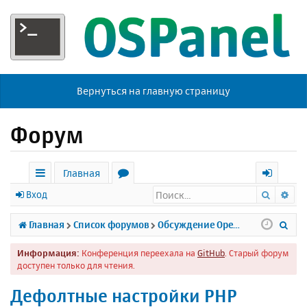
Вернуться на главную страницу
Форум
Главная
Поиск
Ра
с
о
х
Вход
ы
р
о
П
Главная
Список форумов
Обсуждение Open Server
л
у
д
о
Информация:
Конференция переехала на
GitHub
. Старый форум
к
м
и
доступен только для чтения.
и
ы
с
Дефолтные настройки PHP
к