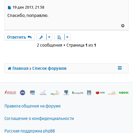
т
ь
С
19 дек 2013, 21:58
с
о
Спасибо, поправлю.
о
я
б
к
В
щ
н
е
е
а
р
Ответить
н
ч
н
и
2 сообщения • Страница
1
из
1
а
у
е
л
т
у
ь
с
Главная
Список форумов
я
к
н
а
ч
а
л
Правила общения на форуме
у
Соглашение о конфиденциальности
Русская поддержка phpBB