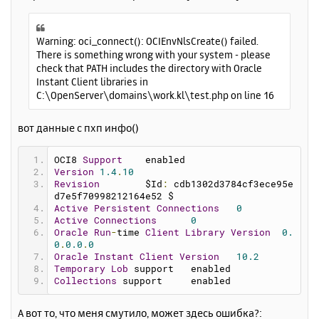
щ
н
е
а
н
ч
Warning: oci_connect(): OCIEnvNlsCreate() failed.
и
а
There is something wrong with your system - please
е
л
check that PATH includes the directory with Oracle
у
Instant Client libraries in
C:\OpenServer\domains\work.kl\test.php on line 16
вот данные с пхп инфо()
OCI8 
Support
	enabled
Version
1.4
.
10
Revision
	$Id
:
 cdb1302d3784cf3ece95e
d7e5f70998212164e52 $
Active
Persistent
Connections
0
Active
Connections
0
Oracle
Run
-
time 
Client
Library
Version
0.
0
.
0.0
.
0
Oracle
Instant
Client
Version
10.2
Temporary
Lob
 support	enabled
Collections
 support	enabled
А вот то, что меня смутило, может здесь ошибка?: