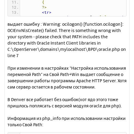
{
?>
<tr>
<td>
<?
print
 $row
[
0
];?>
</td
>
выдает ошибку : Warning: ocilogon() [function.ocilogon]:
<td>
<?
print
 $row
[
1
];?>
</td
OCIEnvNlsCreate() failed. There is something wrong with
>
your system - please check that PATH includes the
</tr>
directory with Oracle Instant Client libraries in
<?
}
C:\OpenServer\domains\mylocalhost\BPD\oracle.php on
OCILogoff
(
$c
);
line 7
?>
</table>
При изменении в настройках "Настройка использования
переменой Path" на Свой Path+Win выдает сообщение о
завершении работы программы Apache HTTP Server. Хотя
сам сервер остается в рабочем состоянии.
В Denver все работает без ошибок(хот ядо этого тоже
пришлось поплясать с версией модуля oracle для php).
Информация из php_info при использовании настройки
только Свой Path: