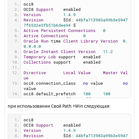
oci8
OCI8 
Support
 	enabled
Version
1.4
.
9
Revision
 	$Id
:
44bfa713983a99b3e5947
7f6532e5fb51b6dee94
 $
Active
Persistent
Connections
0
Active
Connections
0
Oracle
Run
-
time 
Client
Library
Version
0.
0
.
0.0
.
0
Oracle
Instant
Client
Version
11.2
Temporary
Lob
 support 	enabled
Collections
 support 	enabled
Directive
Local
Value
Master
Val
ue
oci8
.
connection_class	
no
 value	
no
value
oci8
.
default_prefetch	
100
100
oci8
.
events	
Off
Off
oci8
.
max_persistent	
-
1
-
1
при использовании Свой Path +Win следующая:
oci8
.
old_oci_close_semantics	
Off
Of
f
oci8
oci8
.
persistent_timeout	
-
1
-
1
OCI8 
Support
 	enabled
oci8
.
ping_interval	
60
60
Version
1.4
.
9
oci8
.
privileged_connect	
Off
Off
Revision
 	$Id
:
44bfa713983a99b3e5947
oci8
.
statement_cache_size	
20
20