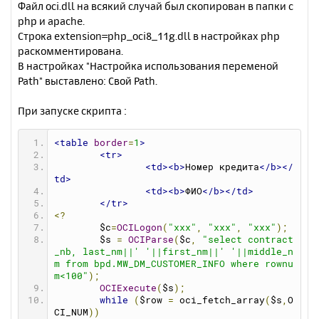
Файл oci.dll на всякий случай был скопирован в папки с
php и apache.
Строка extension=php_oci8_11g.dll в настройках php
раскомментирована.
В настройках "Настройка использования переменой
Path" выставлено: Свой Path.
При запуске скрипта :
<table
border
=
1
>
<tr>
<td><b>
Номер кредита
</b></
td>
<td><b>
ФИО
</b></td>
</tr>
<?
	$c
=
OCILogon
(
"xxx"
,
"xxx"
,
"xxx"
);
	$s 
=
OCIParse
(
$c
,
"select contract
_nb, last_nm||' '||first_nm||' '||middle_n
m from bpd.MW_DM_CUSTOMER_INFO where rownu
m<100"
);
OCIExecute
(
$s
);
while
(
$row 
=
 oci_fetch_array
(
$s
,
O
CI_NUM
))