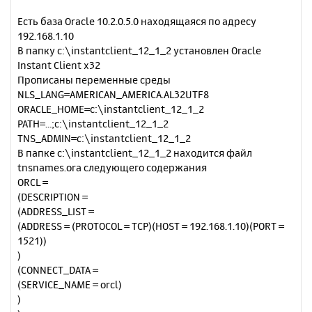
б
к
Есть база Oracle 10.2.0.5.0 находящаяся по адресу
щ
н
е
192.168.1.10
а
н
В папку c:\instantclient_12_1_2 установлен Oracle
ч
и
а
Instant Client x32
е
л
Прописаны переменные среды
у
NLS_LANG=AMERICAN_AMERICA.AL32UTF8
ORACLE_HOME=c:\instantclient_12_1_2
PATH=…;c:\instantclient_12_1_2
TNS_ADMIN=c:\instantclient_12_1_2
В папке c:\instantclient_12_1_2 находится файл
tnsnames.ora следующего содержания
ORCL =
(DESCRIPTION =
(ADDRESS_LIST =
(ADDRESS = (PROTOCOL = TCP)(HOST = 192.168.1.10)(PORT =
1521))
)
(CONNECT_DATA =
(SERVICE_NAME = orcl)
)