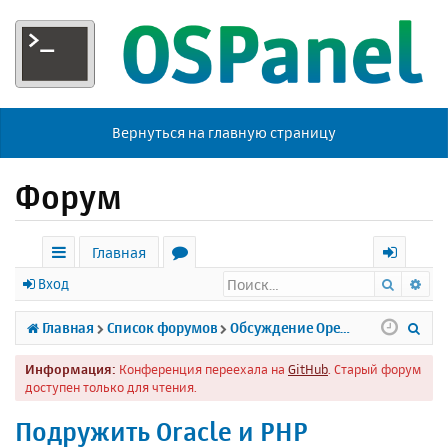
Вернуться на главную страницу
Форум
Главная
Поиск
Ра
с
о
х
Вход
ы
р
о
П
Главная
Список форумов
Обсуждение Open Server
л
у
д
о
Информация:
Конференция переехала на
GitHub
. Старый форум
к
м
и
доступен только для чтения.
и
ы
с
Подружить Oracle и PHP
к