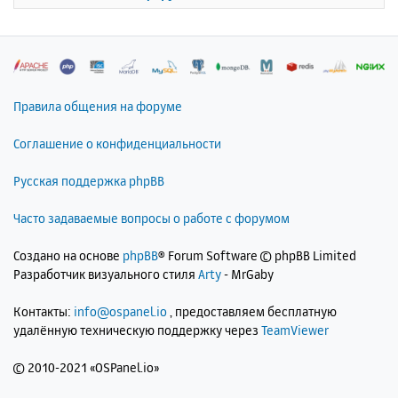
к
н
а
ч
а
л
Правила общения на форуме
у
Соглашение о конфиденциальности
Русская поддержка phpBB
Часто задаваемые вопросы о работе с форумом
Создано на основе
phpBB
® Forum Software © phpBB Limited
Разработчик визуального стиля
Arty
- MrGaby
Контакты:
info@ospanel.io
, предоставляем бесплатную
удалённую техническую поддержку через
TeamViewer
©
2010-2021 «OSPanel.io»