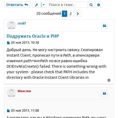
Поиск
Расшире
Ответить
20 сообщений
1
2
След.
ceskf
Подружить Oracle и PHP
С
05 ноя 2013, 10:38
о
Добрый день. Не могу настроить связку. Скопировал
о
Instant Client, прописал пути в Path, в опенсервере
б
изменил path+winPath но все равно ошибка
щ
е
OCIEnvNlsCreate() failed. There is something wrong with
н
your system - please check that PATH includes the
и
directory with Oracle Instant Client libraries in
В
е
е
р
Максим
н
у
т
ь
С
05 ноя 2013, 11:08
с
о
А после того, как вы в Windows изменили Path, вы саму