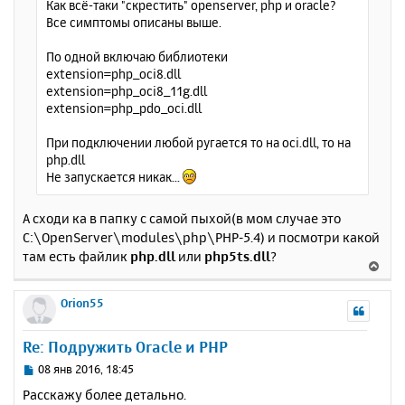
Как всё-таки "скрестить" openserver, php и oracle?
н
ч
Все симптомы описаны выше.
и
а
е
л
По одной включаю библиотеки
у
extension=php_oci8.dll
extension=php_oci8_11g.dll
extension=php_pdo_oci.dll
При подключении любой ругается то на oci.dll, то на
php.dll
Не запускается никак...
А сходи ка в папку с самой пыхой(в мом случае это
C:\OpenServer\modules\php\PHP-5.4) и посмотри какой
там есть файлик
php.dll
или
php5ts.dll
?
В
е
р
Orion55
н
у
Re: Подружить Oracle и PHP
т
ь
С
08 янв 2016, 18:45
с
о
Расскажу более детально.
о
я