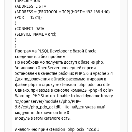
(DESCRIPTION =
(ADDRESS_LIST =
(ADDRESS = (PROTOCOL = TCP)(HOST = 192.168.1.10)
(PORT = 1521))
)
(CONNECT_DATA =
(SERVICE_NAME = orcl)
)
)
Программа PLSQL Developer с базой Oracle
соединяется без проблем.
Но необходимо получить доступ к базе из php.
Установлен OpenServer последней версии.
Установлен в качестве рабочих PHP 5.6 и Apache 2.4
Для подключения к Oracle раскомментировал в
файле php.ini строку «extension=php_pdo_oci.dll»
Однако, при вводе в консоле команды «php -ri oci8»
Warning: PHP Startup: Unable to load dynamic library
'c:/openserver/modules/php/PHP-
5.6/ext/php_pdo_oci.dll' - Не найден указанный
модуль. in Unknown on line 0
Модуль в этом каталоге есть.
Аналогично при extension=php_oci8_12c.dll