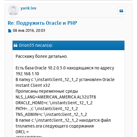
е
р
yarik.lev
н
у
Re: Подружить Oracle и PHP
т
ь
С
08 янв 2016, 20:03
с
о
о
я
Orion55 писал(а):
б
к
щ
н
Расскажу более детально.
е
а
н
ч
Есть база Oracle 10.2.0.5.0 находящаяся по адресу
и
а
192.168.1.10
е
л
В папку c:\instantclient_12_1_2 установлен Oracle
у
Instant Client x32
Прописаны переменные среды
NLS_LANG=AMERICAN_AMERICA.AL32UTF8
ORACLE_HOME=c:\instantclient_12_1_2
PATH=…;c:\instantclient_12_1_2
TNS_ADMIN=c:\instantclient_12_1_2
В папке c:\instantclient_12_1_2 находится файл
tnsnames.ora следующего содержания
ORCL =