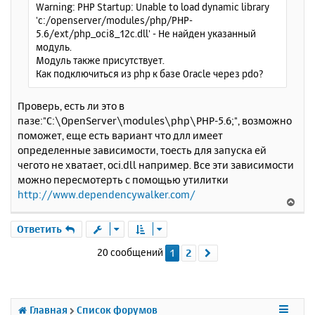
Warning: PHP Startup: Unable to load dynamic library
'c:/openserver/modules/php/PHP-
5.6/ext/php_oci8_12c.dll' - Не найден указанный
модуль.
Модуль также присутствует.
Как подключиться из php к базе Oracle через pdo?
Проверь, есть ли это в
пазе:"C:\OpenServer\modules\php\PHP-5.6;", возможно
поможет, еще есть вариант что длл имеет
определенные зависимости, тоесть для запуска ей
чегото не хватает, oci.dll например. Все эти зависимости
можно пересмотерть с помощью утилитки
http://www.dependencywalker.com/
В
е
р
Ответить
н
20 сообщений
1
2
След.
у
т
ь
с
я
Главная
Список форумов