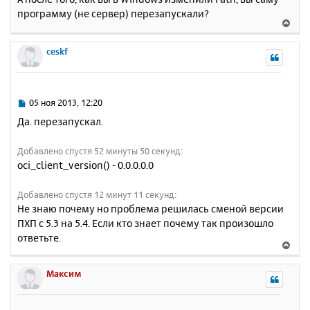
о
я
программу (не сервер) перезапускали?
б
к
В
щ
н
е
е
а
р
ceskf
н
ч
н
и
а
у
е
л
т
у
ь
С
05 ноя 2013, 12:20
с
о
Да. перезапускал.
о
я
б
к
Добавлено спустя 52 минуты 50 секунд:
щ
н
е
oci_client_version() - 0.0.0.0.0
а
н
ч
и
а
Добавлено спустя 12 минут 11 секунд:
е
л
Не знаю почему но проблема решилась сменой версии
у
ПХП с 5.3 на 5.4. Если кто знает почему так произошло
ответьте.
В
е
р
Максим
н
у
т