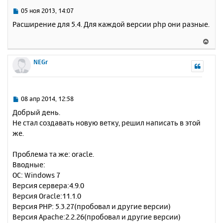
ь
С
05 ноя 2013, 14:07
с
о
Расширение для 5.4. Для каждой версии php они разные.
о
я
б
к
В
щ
н
е
е
а
р
NEGr
н
ч
н
и
а
у
е
л
т
у
ь
С
08 апр 2014, 12:58
с
о
Добрый день.
о
я
Не стал создавать новую ветку, решил написать в этой
б
к
же.
щ
н
е
а
н
Проблема та же: oracle.
ч
и
а
Вводные:
е
л
ОС: Windows 7
у
Версия сервера:4.9.0
Версия Oracle:11.1.0
Версия PHP: 5.3.27(пробовал и другие версии)
Версия Apache:2.2.26(пробовал и другие версии)