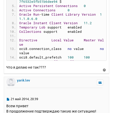
7f6532e5fb51b6dee94
 $
Active
Persistent
Connections
0
Active
Connections
0
Oracle
Run
-
time 
Client
Library
Version
1
1.1
.
0.6
.
0
Oracle
Instant
Client
Version
11.2
Temporary
Lob
 support 	enabled
Collections
 support 	enabled
Directive
Local
Value
Master
Val
ue
oci8
.
connection_class	
no
 value	
no
value
oci8
.
default_prefetch	
100
100
oci8
.
events	
Off
Off
oci8
.
max_persistent	
-
1
-
1
Что я делаю не так????
В
oci8
.
old_oci_close_semantics	
Off
Of
е
f
oci8
.
persistent_timeout	
-
1
-
1
р
yarik.lev
oci8
.
ping_interval	
60
60
н
oci8
.
privileged_connect	
Off
Off
у
oci8
.
statement_cache_size	
20
20
т
ь
С
21 май 2014, 20:39
с
о
Всем привет
о
я
В продолжение подтверждаю такую же ситуацию!
б
к