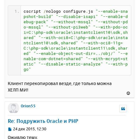
cscript 
/
nologo configure
.
js 
"--enable-sna
pshot-build"
"--disable-isapi"
"--enable-d
ebug-pack"
"--without-mssql"
"--without-pd
o-mssql"
"--without-pi3web"
"--with-pdo-oc
i=C:\php-sdk\oracle\instantclient10\sdk,sh
ared"
"--with-oci8=C:\php-sdk\oracle\insta
ntclient10\sdk,shared"
"--with-oci8-11g=
C:\php-sdk\oracle\instantclient11\sdk,shar
ed"
"--enable-object-out-dir=../obj/"
"--e
nable-com-dotnet=shared"
"--with-mcrypt=st
atic"
"--disable-static-analyze"
"--with-p
go"
Клиент перекопировал везде, где только можна
ХЕЛП МИ!
В
е
р
Orion55
н
у
Re: Подружить Oracle и PHP
т
ь
С
24 дек 2015, 12:30
с
о
Оживлю тему.