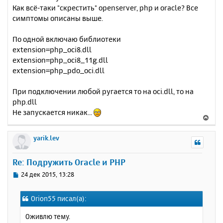
о
я
Как всё-таки "скрестить" openserver, php и oracle? Все
б
к
симптомы описаны выше.
щ
н
е
а
н
По одной включаю библиотеки
ч
и
а
extension=php_oci8.dll
е
л
extension=php_oci8_11g.dll
у
extension=php_pdo_oci.dll
При подключении любой ругается то на oci.dll, то на
php.dll
Не запускается никак...
В
е
р
yarik.lev
н
у
Re: Подружить Oracle и PHP
т
ь
С
24 дек 2015, 13:28
с
о
о
я
Orion55 писал(а):
б
к
щ
н
Оживлю тему.
е
а