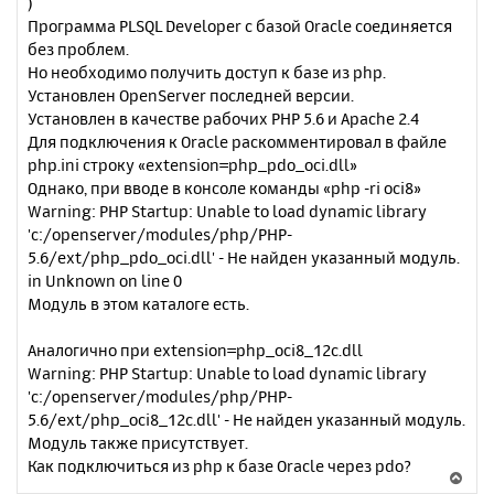
)
Программа PLSQL Developer с базой Oracle соединяется
без проблем.
Но необходимо получить доступ к базе из php.
Установлен OpenServer последней версии.
Установлен в качестве рабочих PHP 5.6 и Apache 2.4
Для подключения к Oracle раскомментировал в файле
php.ini строку «extension=php_pdo_oci.dll»
Однако, при вводе в консоле команды «php -ri oci8»
Warning: PHP Startup: Unable to load dynamic library
'c:/openserver/modules/php/PHP-
5.6/ext/php_pdo_oci.dll' - Не найден указанный модуль.
in Unknown on line 0
Модуль в этом каталоге есть.
Аналогично при extension=php_oci8_12c.dll
Warning: PHP Startup: Unable to load dynamic library
'c:/openserver/modules/php/PHP-
5.6/ext/php_oci8_12c.dll' - Не найден указанный модуль.
Модуль также присутствует.
Как подключиться из php к базе Oracle через pdo?
В