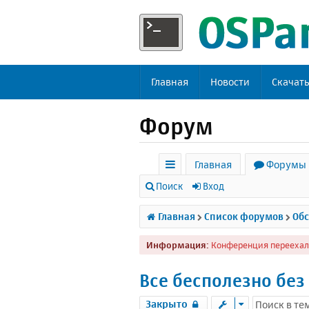
Главная
Новости
Скачат
Форум
Главная
Форумы
с
Поиск
Вход
ы
Главная
Список форумов
Обс
л
Информация:
Конференция переехал
к
и
Все бесполезно без
Закрыто