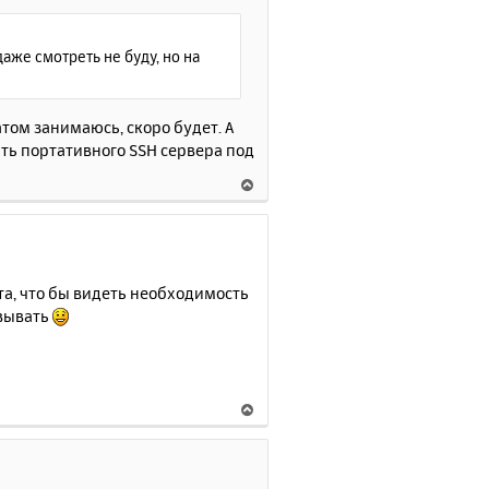
ч
а
л
даже смотреть не буду, но на
у
том занимаюсь, скоро будет. А
ыть портативного SSH сервера под
В
е
р
н
у
т
та, что бы видеть необходимость
ь
овывать
с
я
к
н
В
а
е
ч
р
а
н
л