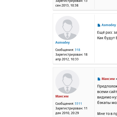
Зарегистрирован:
13
и
сен 2013, 10:38
е
С
Asmodey
о
Ещё раз: 
о
Как будут
б
Asmodey
щ
е
Сообщения:
318
н
Зарегистрирован:
18
и
апр 2012, 10:33
е
С
Максим
о
Предположу
о
всеми сайт
б
Максим
видимо нуж
щ
е
бэкапы мо
Сообщения:
5511
н
Зарегистрирован:
11
и
дек 2010, 20:29
Мне то в п
е