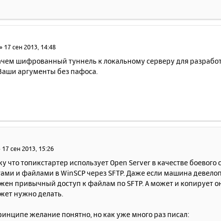
»
17 сен 2013, 14:48
зачем шифрованный туннель к локальному серверу для разрабо
 Ваши аргументы без пафоса.
»
17 сен 2013, 15:26
 что топикстартер использует Open Server в качестве боевого 
ами и файлами в WinSCP через SFTP. Даже если машина девелопе
ен привычный доступ к файлам по SFTP. А может и копирует он ч
жет нужно делать.
ринципе желание понятно, но как уже много раз писал: