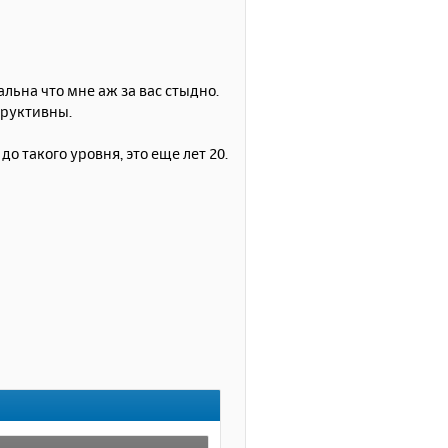
л
у
льна что мне аж за вас стыдно.
труктивны.
о такого уровня, это еще лет 20.