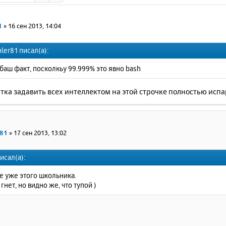
1
»
16 сен 2013, 14:04
ler81 писал(а):
 баш факт, посколкьу 99.999% это явно bash
ка задавить всех интеллектом на этой строчке полностью испа
r81
»
17 сен 2013, 13:02
исал(а):
е уже этого школьника.
гнет, но видно же, что тупой )