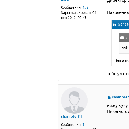
Директор о
щ
е
Сообщения:
152
н
Наколенны
Зарегистрирован:
01
и
сен 2012, 20:43
е
Ganst
s
ssh
Ваша по
тебе уже в
С
shamble
о
вижу кучу 
о
Ни одного 
б
shambler81
щ
е
Сообщения:
7
н