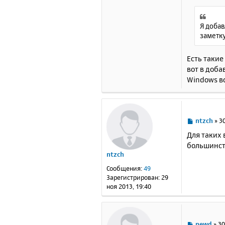
Я добав
заметку
Есть такие
вот в доба
Windows в
С
ntzch
»
30
о
Для таких 
о
большинст
б
ntzch
щ
е
Сообщения:
49
н
Зарегистрирован:
29
и
ноя 2013, 19:40
е
С
newd
»
30