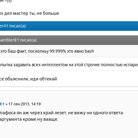
н =)))
х дел мастер ты, не больше
er41 писал(а):
hambler81 писал(а):
 это баш факт, посколкьу 99.999% это явно bash
пытка задавить всех интеллектом на этой строчке полностью испари
се объяснили, иди обтекай
r81
»
17 сен 2013, 14:19
пафоса он аж через край лезет, не вижу ни одного ответа.
аргумента кроме ну вааще.