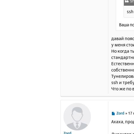
s
ssh
Ваша по
давай пояс
у меня сто
Но когда т
стандартны
Естественн
собственно
Тунелирова
ssh и треб
Что же по 
С
Zord
»
17 
о
Ахаха, про
о
б
Zord