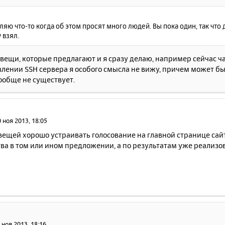
ляю что-то когда об этом просят много людей. Вы пока один, так что 
 взял.
 вещи, которые предлагают и я сразу делаю, например сейчас ча
влении SSH сервера я особого смысла не вижу, причем может б
ообще не существует.
 ноя 2013, 18:05
вещей хорошо устраивать голосование на главной странице сай
ва в том или ином предложении, а по результатам уже реализ
 ноя 2013, 18:16