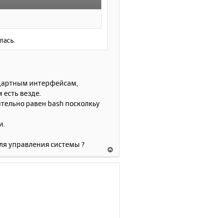
лась.
андартным интерфейсам,
 есть везде.
вительно равен bash посколкьу
и.
для управления системы ?
В
е
р
н
у
т
ь
с