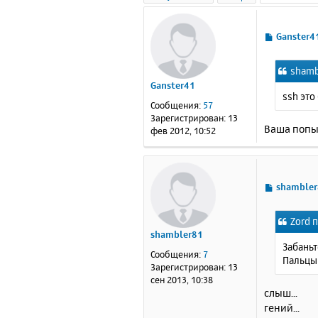
С
Ganster4
о
о
shamb
б
Ganster41
щ
ssh это
е
Сообщения:
57
н
Зарегистрирован:
13
и
Ваша попыт
фев 2012, 10:52
е
С
shamble
о
о
Zord п
б
shambler81
щ
Забаньт
е
Сообщения:
7
Пальцы 
н
Зарегистрирован:
13
и
сен 2013, 10:38
е
слыш...
гений...