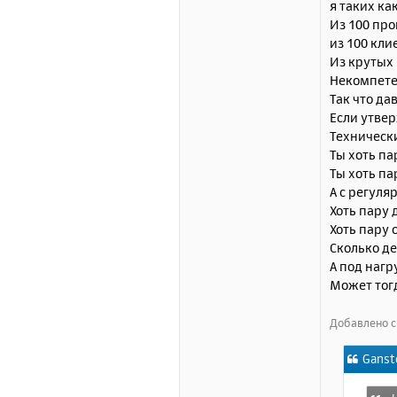
я таких ка
Из 100 про
из 100 кли
Из крутых 
Некомпетен
Так что да
Если утве
Технически
Ты хоть па
Ты хоть па
А с регуля
Хоть пару 
Хоть пару 
Сколько де
А под нагр
Может тог
Добавлено с
Ganst