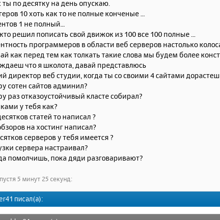
к ты по десятку на день опускаю.
геров 10 хоть как то не полные конченые ...
ентов 1 не полный...
кто решил пописать свой движок из 100 все 100 полные ...
тность программеров в области веб серверов настолько колоса
вай как перед тем как толкать такие слова мы будем более конс
рждаеш что я школота, давай представлюсь
й директор веб студии, когда ты со своими 4 сайтами дорастеш д
ру сотен сайтов админил?
ру раз отказоустойчивый класте собирал?
рками у тебя как?
десятков статей то написал ?
обзоров на хостинг написал?
сятков серверов у тебя имеется ?
узки сервера настраивал?
да помолчишь, пока дяди разговаривают?
пустя 5 минут 25 секунд:
er41 писал(а):