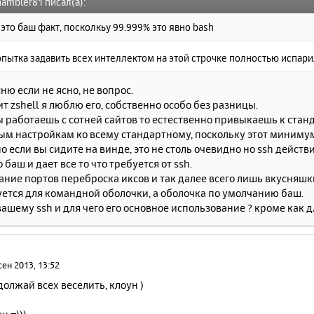
hambler81 писал(а):
 это баш факт, посколкьу 99.999% это явно bash
пытка задавить всех интеллектом на этой строчке полностью испари
ню если не ясно, не вопрос.
ит zshell я люблю его, собственно особо без разницы.
ы работаешь с сотней сайтов то естественно привыкаешь к ст
м настройкам ко всему стандартному, поскольку этот минимум
о если вы сидите на винде, это не столь очевидно но ssh дейст
 баш и дает все то что требуется от ssh.
ние портов переброска иксов и так далее всего лишь вкусняшк
уется для командной оболочки, а оболочка по умолчанию баш.
вашему ssh и для чего его основное использование ? кроме как 
сен 2013, 13:52
должай всех веселить, клоун )