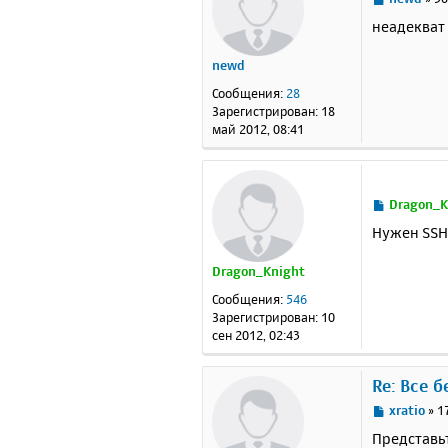
о
неадекват
о
б
newd
щ
е
Сообщения:
28
н
Зарегистрирован:
18
и
май 2012, 08:41
е
С
Dragon_K
о
Нужен SSH 
о
б
Dragon_Knight
щ
е
Сообщения:
546
н
Зарегистрирован:
10
и
сен 2012, 02:43
е
Re: Все 
С
xratio
»
1
о
Представьт
о