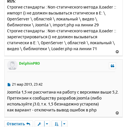
RUS:
Строгие стандарты : Non-статического метода JLoader ::
импорт () не должен вызываться статически в E: \
OpenServer \ областей \ локальный \ видео \
библиотеки \ Joomla \ import.php на линии 29
Строгие стандарты : Non-статического метода JLoader ::
зарегистрироваться () не должен вызываться
статически в E: \ OpenServer \ областей \ локальный \
видео \ библиотеки \ Loader.php на линии 71
В
е
р
DelphinPRO
н
у
т
ь
С
21 мар 2013, 23:42
с
о
Joomla 1,5 не расcчитана на работу с версиями выше 5,2.
о
я
Претензии к сообществу разрабов joomla (либо
б
к
используйте j3.0, т.к. 1,5 безнадежно устарела)
щ
н
е
как вариант - отключить вывод ошибок в php
а
В
н
ч
е
и
а
р
Ответить
е
л