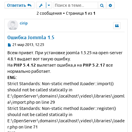
Поиск
Расшире
Ответить
2 сообщения • Страница
1
из
1
cirip
Ошибка Jommla 1.5
С
21 мар 2013, 12:25
о
Всем привет. При установке joomla 1.5.25 на open-server
о
4.8.1 выдает вот такую ошибку.
б
На
PHP 5.4.12
вылетает ошибка,а на
PHP 5.2.17
все
щ
е
нормально работает.
н
ENG:
и
Strict Standards: Non-static method JLoader::import()
е
should not be called statically in
E:\OpenServer\domains\localhost\video\libraries\jooml
a\import.php on line 29
Strict Standards: Non-static method JLoader::register()
should not be called statically in
E:\OpenServer\domains\localhost\video\libraries\loade
r.php on line 71