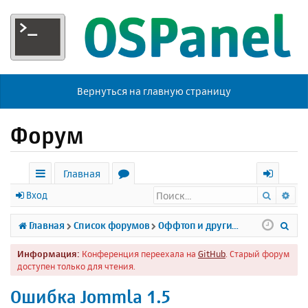
Вернуться на главную страницу
Форум
Главная
Поиск
Ра
с
о
х
Вход
ы
р
о
П
Главная
Список форумов
Оффтоп и другие темы
л
у
д
о
Информация:
Конференция переехала на
GitHub
. Старый форум
к
м
и
доступен только для чтения.
и
ы
с
Ошибка Jommla 1.5
к