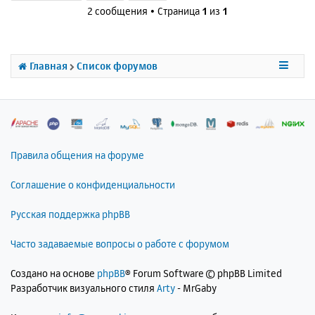
н
2 сообщения • Страница
1
из
1
у
у
т
ь
с
Главная
Список форумов
я
к
н
а
ч
а
л
Правила общения на форуме
у
Соглашение о конфиденциальности
Русская поддержка phpBB
Часто задаваемые вопросы о работе с форумом
Создано на основе
phpBB
® Forum Software © phpBB Limited
Разработчик визуального стиля
Arty
- MrGaby