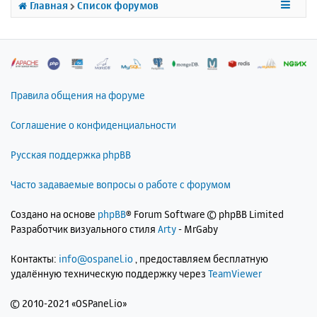
я
Главная
Список форумов
к
н
а
ч
а
л
Правила общения на форуме
у
Соглашение о конфиденциальности
Русская поддержка phpBB
Часто задаваемые вопросы о работе с форумом
Создано на основе
phpBB
® Forum Software © phpBB Limited
Разработчик визуального стиля
Arty
- MrGaby
Контакты:
info@ospanel.io
, предоставляем бесплатную
удалённую техническую поддержку через
TeamViewer
©
2010-2021 «OSPanel.io»