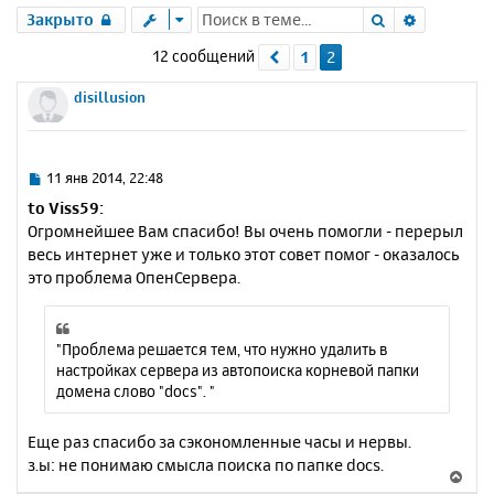
Поиск
Расшире
Закрыто
12 сообщений
1
2
Пред.
disillusion
С
11 янв 2014, 22:48
о
to Viss59:
о
Огромнейшее Вам спасибо! Вы очень помогли - перерыл
б
весь интернет уже и только этот совет помог - оказалось
щ
е
это проблема ОпенСервера.
н
и
е
"Проблема решается тем, что нужно удалить в
настройках сервера из автопоиска корневой папки
домена слово "docs". "
Еще раз спасибо за сэкономленные часы и нервы.
з.ы: не понимаю смысла поиска по папке docs.
В