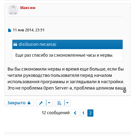
е
р
Максим
н
у
т
ь
С
11 янв 2014, 23:51
с
о
о
я
disillusion писал(а):
б
к
щ
н
Еще раз спасибо за сэкономленные часы и нервы.
е
а
н
ч
и
Вы бы сэкономили нервы и время еще больше, если бы
а
е
читали руководство пользователя перед началом
л
у
использования программы и заглядывали в настройки.
Это не проблема Open Server-а, проблема целиком ваша.
В
е
р
Закрыто
н
12 сообщений
1
2
Пред.
у
т
ь
с