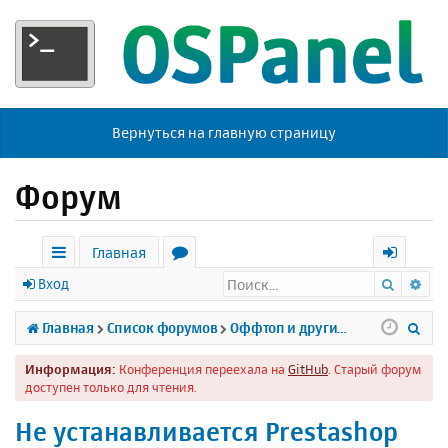
Вернуться на главную страницу
Форум
Главная
Поиск
Ра
с
о
х
Вход
ы
р
о
П
Главная
Список форумов
Оффтоп и другие темы
л
у
д
о
Информация:
Конференция переехала на
GitHub
. Старый форум
к
м
и
доступен только для чтения.
и
ы
с
Не устанавливается Prestashop
к