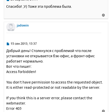
с
о
Спасибо! ;У) Тоже эта проблема была.
о
я
б
к
В
щ
н
е
е
а
р
jadowin
н
ч
н
и
а
у
е
л
т
у
ь
С
15 сен 2013, 13:37
с
о
Добрый день! Столкнулся с проблемой что после
о
я
установки не открывается бэк-офис, а фронт-офис
б
к
работает нормально.
щ
н
е
Вот что пишет:
а
н
Access forbidden!
ч
и
а
е
л
You don't have permission to access the requested object.
у
It is either read-protected or not readable by the server.
If you think this is a server error, please contact the
webmaster.
Error 403
В