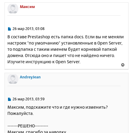
н
ч
р
Максим
и
а
н
е
л
у
у
т
ь
С
26 мар 2013, 03:08
с
о
В составе Prestashop есть папка docs. Если вы не меняли
о
я
настроек "по умолчанию" установленные в Open Server,
б
к
то подпапка с таким именем будет корневой папкой
щ
н
е
домена. Отсюда оно и пишет что не найдено ничего.
а
н
Изучите инструкцию к Open Server.
ч
В
и
а
е
е
л
р
AndreyJean
у
н
у
т
ь
С
26 мар 2013, 03:59
с
о
Максим, подскажите что и где нужно изменить?
о
я
Пожалуйста.
б
к
щ
н
е
-------РЕШЕНО---------
а
н
Максим, спасибо за наводку.
ч