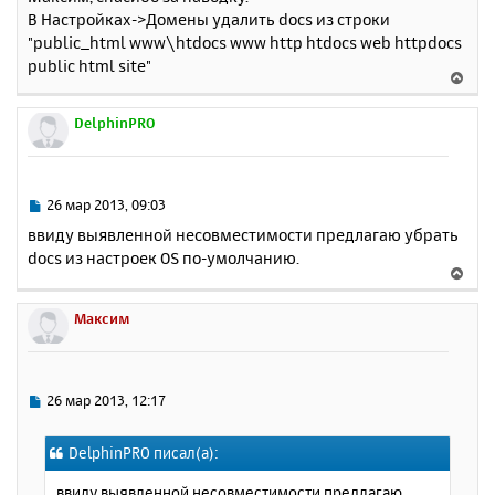
и
а
В Настройках->Домены удалить docs из строки
е
л
"public_html www\htdocs www http htdocs web httpdocs
у
public html site"
В
е
р
DelphinPRO
н
у
т
ь
С
26 мар 2013, 09:03
с
о
ввиду выявленной несовместимости предлагаю убрать
о
я
docs из настроек OS по-умолчанию.
б
к
В
щ
н
е
е
а
р
Максим
н
ч
н
и
а
у
е
л
т
у
ь
С
26 мар 2013, 12:17
с
о
о
я
DelphinPRO писал(а):
б
к
щ
н
ввиду выявленной несовместимости предлагаю