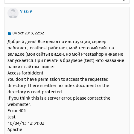
е
р
Viss59
н
у
т
ь
С
04 окт 2013, 22:32
с
о
Добрый день! Все делал по инструкции, сервер
о
я
работает, localhost работает, мой тестовый сайт на
б
к
вкладке (мои сайты) виден, но мой Prestashop никак не
щ
н
е
запускается. При печати в браузере (test) -это название
а
н
папки с сайтом- пишет:
ч
и
а
Access forbidden!
е
л
You don't have permission to access the requested
у
directory. There is either no index document or the
directory is read-protected.
If you think this is a server error, please contact the
webmaster.
Error 403
test
10/04/13 12:31:02
Apache