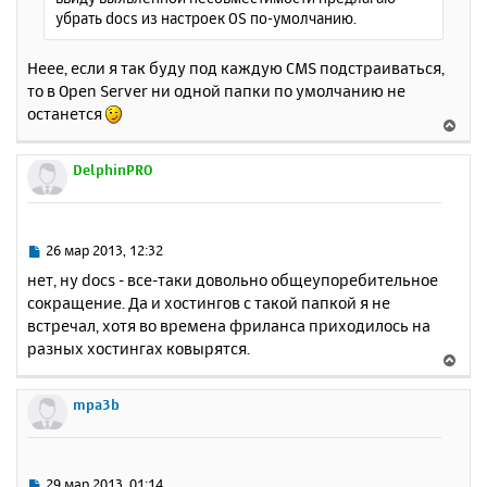
е
а
убрать docs из настроек OS по-умолчанию.
н
ч
и
а
е
Неее, если я так буду под каждую CMS подстраиваться,
л
то в Open Server ни одной папки по умолчанию не
у
останется
В
е
р
DelphinPRO
н
у
т
ь
С
26 мар 2013, 12:32
с
о
нет, ну docs - все-таки довольно общеупоребительное
о
я
сокращение. Да и хостингов с такой папкой я не
б
к
встречал, хотя во времена фриланса приходилось на
щ
н
е
разных хостингах ковырятся.
а
В
н
ч
е
и
а
р
mpa3b
е
л
н
у
у
т
ь
С
29 мар 2013, 01:14