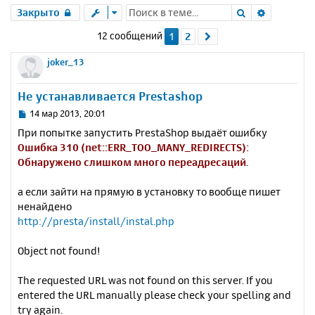
Поиск
Расшире
Закрыто
12 сообщений
1
2
След.
joker_13
Не устанавливается Prestashop
С
14 мар 2013, 20:01
о
При попытке запустить PrestaShop выдаёт ошибку
о
Ошибка 310 (net::ERR_TOO_MANY_REDIRECTS):
б
Обнаружено слишком много переадресаций.
щ
е
н
а если зайти на прямую в установку то вообще пишет
и
ненайдено
е
http://presta/install/instal.php
Object not found!
The requested URL was not found on this server. If you
entered the URL manually please check your spelling and
try again.