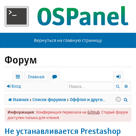
Вернуться на главную страницу
Форум
Главная
Поиск
Ра
с
о
х
Вход
ы
р
о
П
Главная
Список форумов
Оффтоп и другие темы
л
у
д
о
Информация:
Конференция переехала на
GitHub
. Старый форум
к
м
и
доступен только для чтения.
и
ы
с
Не устанавливается Prestashop
к