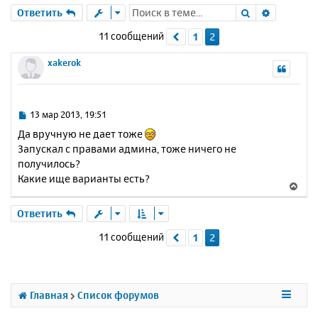
Поиск
Расшире
Ответить
11 сообщений
1
2
Пред.
xakerok
С
13 мар 2013, 19:51
о
Да вручную не дает тоже
о
Запускал с правами админа, тоже ничего не
б
получилось?
щ
е
Какие ище варианты есть?
В
н
е
и
р
Ответить
е
н
11 сообщений
1
2
Пред.
у
т
ь
с
я
Главная
Список форумов
к