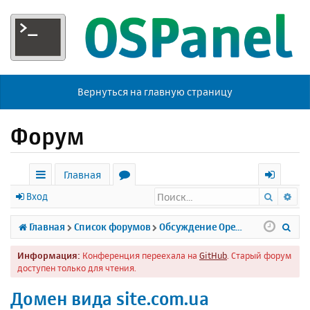
Вернуться на главную страницу
Форум
Главная
Поиск
Ра
с
о
х
Вход
ы
р
о
П
Главная
Список форумов
Обсуждение Open Server
л
у
д
о
Информация:
Конференция переехала на
GitHub
. Старый форум
к
м
и
доступен только для чтения.
и
ы
с
Домен вида site.com.ua
к