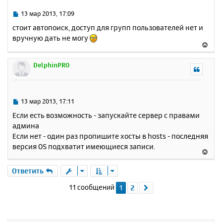
л
т
у
ь
С
13 мар 2013, 17:09
с
о
стоит автопоиск, доступ для групп пользователей нет и
о
я
вручную дать не могу
б
к
В
щ
н
е
е
а
р
DelphinPRO
н
ч
н
и
а
у
е
л
т
у
ь
С
13 мар 2013, 17:11
с
о
Если есть возможность - запускайте сервер с правами
о
я
админа
б
к
Если нет - один раз пропишите хосты в hosts - последняя
щ
н
е
версия OS подхватит имеющиеся записи.
а
В
н
ч
е
и
а
р
Ответить
е
л
н
у
11 сообщений
1
2
След.
у
т
ь
с