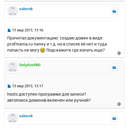
н
е
е
а
р
xakerok
н
ч
н
и
а
у
е
л
т
у
ь
С
13 мар 2013, 13:16
с
о
Прочитал документацию: создаю домен в виде:
о
я
profmania.ru папку и т.д. но в списке её нет и туда
б
к
попасть не могу
. Подскажите где копать ище?
щ
н
В
е
а
е
н
ч
р
DelphinPRO
и
а
н
е
л
у
у
т
ь
С
13 мар 2013, 13:17
с
о
hosts доступен программе для записи?
о
я
автопоиск доменов включен или ручной?
б
к
В
щ
н
е
е
а
р
xakerok
н
ч
н
и
а
у
е