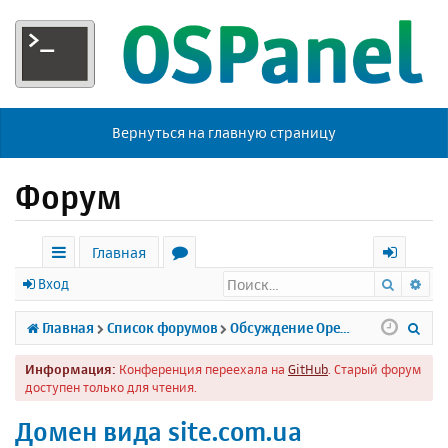
Вернуться на главную страницу
Форум
Главная
Поиск
Ра
с
о
х
Вход
ы
р
о
П
Главная
Список форумов
Обсуждение Open Server
л
у
д
о
Информация:
Конференция переехала на
GitHub
. Старый форум
к
м
и
доступен только для чтения.
и
ы
с
Домен вида site.com.ua
к