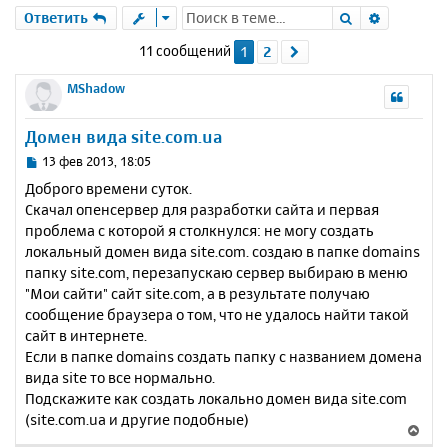
Поиск
Расшире
Ответить
11 сообщений
1
2
След.
MShadow
Домен вида site.com.ua
С
13 фев 2013, 18:05
о
Доброго времени суток.
о
Скачал опенсервер для разработки сайта и первая
б
проблема с которой я столкнулся: не могу создать
щ
е
локальный домен вида site.com. создаю в папке domains
н
папку site.com, перезапускаю сервер выбираю в меню
и
"Мои сайти" сайт site.com, а в результате получаю
е
сообщение браузера о том, что не удалось найти такой
сайт в интернете.
Если в папке domains создать папку с названием домена
вида site то все нормально.
Подскажите как создать локально домен вида site.com
(site.com.ua и другие подобные)
В
е