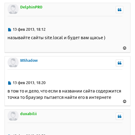
р
DelphinPRO
н
у
т
ь
С
13 фев 2013, 18:12
с
о
называйте сайты site.local и будет вам щасье )
о
я
б
к
В
щ
н
е
е
а
р
MShadow
н
ч
н
и
а
у
е
л
т
у
ь
С
13 фев 2013, 18:20
с
о
в том то и дело, что если в названии сайта содержится
о
я
точка то браузер пытается найти его в интернете
б
к
В
щ
н
е
е
а
р
duxabilii
н
ч
н
и
а
у
е
л
т
у