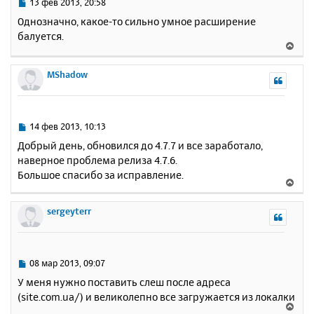
ь
С
13 фев 2013, 20:58
с
о
Однозначно, какое-то сильно умное расширение
о
я
балуется.
б
к
В
щ
н
е
е
а
р
MShadow
н
ч
н
и
а
у
е
л
т
у
ь
С
14 фев 2013, 10:13
с
о
Добрый день, обновился до 4.7.7 и все заработало,
о
я
наверное проблема релиза 4.7.6.
б
к
Большое спасибо за исправление.
щ
н
В
е
а
е
н
ч
р
sergeyterr
и
а
н
е
л
у
у
т
ь
С
08 мар 2013, 09:07
с
о
У меня нужно поставить слеш после адреса
о
я
(site.com.ua/) и великолепно все загружается из локалки
б
к
В
щ