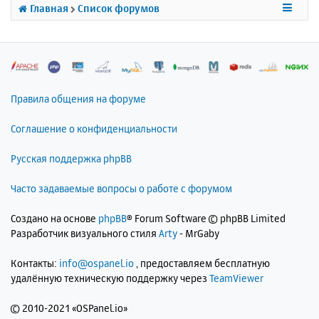
я
Главная
Список форумов
к
н
а
ч
а
л
Правила общения на форуме
у
Соглашение о конфиденциальности
Русская поддержка phpBB
Часто задаваемые вопросы о работе с форумом
Создано на основе
phpBB
® Forum Software © phpBB Limited
Разработчик визуального стиля
Arty
- MrGaby
Контакты:
info@ospanel.io
, предоставляем бесплатную
удалённую техническую поддержку через
TeamViewer
©
2010-2021 «OSPanel.io»