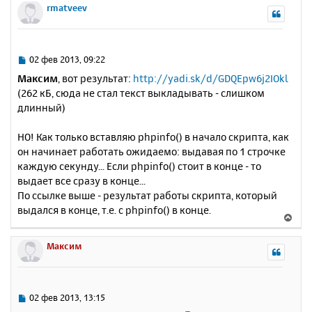
ч
р
rmatveev
и
а
н
е
л
у
у
т
ь
С
02 фев 2013, 09:22
с
о
Максим
, вот результат:
http://yadi.sk/d/GDQEpw6j2IOkl
о
я
(262 кБ, сюда не стал текст выкладывать - слишком
б
к
длинный)
щ
н
е
а
н
НО! Как только вставляю phpinfo() в начало скрипта, как
ч
и
а
он начинает работать ожидаемо: выдавая по 1 строчке
е
л
каждую секунду... Если phpinfo() стоит в конце - то
у
выдает все сразу в конце...
По ссылке выше - результат работы скрипта, который
выдался в конце, т.е. с phpinfo() в конце.
В
е
р
Максим
н
у
т
ь
С
02 фев 2013, 13:15
с
о