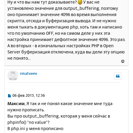
Ну и что вы нам тут доказываете?
У вас не
о
я
установлено значение для output_buffering, поэтому
б
к
оно принимает значение 4096 во время выполнения
щ
н
е
скрипта, отсюда и буферизация вывода. И не нужно
а
н
меня тыкать в документацию php, хоть там и написано
ч
и
а
что по умолчанию OFF, но на самом деле у них эта
е
л
настройка принимает дефолтное значение 4096. Это раз.
у
А во вторых - в изначальных настройках PHP в Open
Server буферизация отключена, куда вы дели эту опцию
не понято...
В
е
р
rmatveev
н
у
т
ь
С
06 фев 2013, 12:36
с
о
Максим
, Я так и не понял какое значение мне туда
о
я
нужно прописать.
б
к
Вы про output_buffering, которая у меня сейчас в
щ
н
е
phpinfo() "no value"?
а
н
В php.ini у меня прописано
ч
и