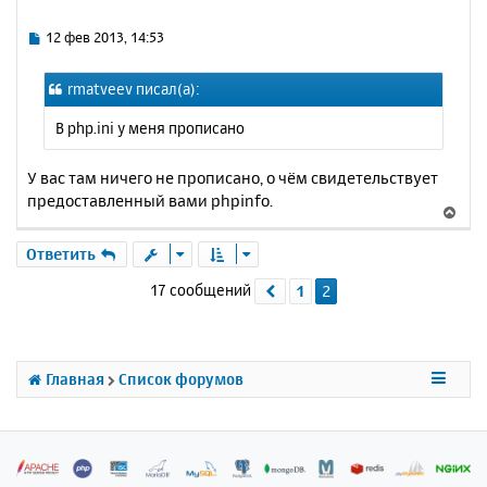
л
т
у
ь
С
12 фев 2013, 14:53
с
о
о
я
rmatveev писал(а):
б
к
щ
н
В php.ini у меня прописано
е
а
н
ч
и
У вас там ничего не прописано, о чём свидетельствует
а
е
предоставленный вами phpinfo.
л
В
у
е
р
Ответить
н
17 сообщений
1
2
Пред.
у
т
ь
с
я
Главная
Список форумов
к
н
а
ч
а