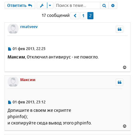
Поиск
Расшире
Ответить
17 сообщений
1
2
Пред.
rmatveev
С
01 фев 2013, 22:25
о
Максим
, Отключил антивирус - не помогло.
о
б
В
щ
е
е
р
Максим
н
н
и
у
е
т
ь
С
01 фев 2013, 23:12
с
о
Допишите в своем же скрипте
о
я
phpinfo();
б
к
и скопируйте сюда вывод этого phpinfo.
щ
н
В
е
а
е
н