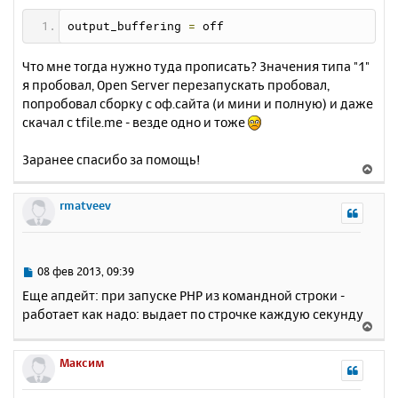
а
е
л
output_buffering 
=
 off
у
Что мне тогда нужно туда прописать? Значения типа "1"
я пробовал, Open Server перезапускать пробовал,
попробовал сборку с оф.сайта (и мини и полную) и даже
скачал с tfile.me - везде одно и тоже
Заранее спасибо за помощь!
В
е
р
rmatveev
н
у
т
ь
С
08 фев 2013, 09:39
с
о
Еще апдейт: при запуске PHP из командной строки -
о
я
работает как надо: выдает по строчке каждую секунду
б
к
В
щ
н
е
е
а
р
Максим
н
ч
н
и
а
у
е