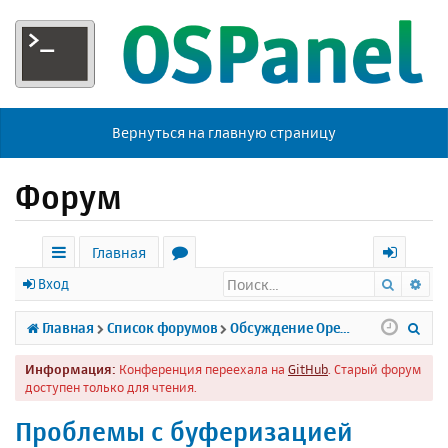
Вернуться на главную страницу
Форум
Главная
Поиск
Ра
с
о
х
Вход
ы
р
о
П
Главная
Список форумов
Обсуждение Open Server
л
у
д
о
Информация:
Конференция переехала на
GitHub
. Старый форум
к
м
и
доступен только для чтения.
и
ы
с
Проблемы с буферизацией
к