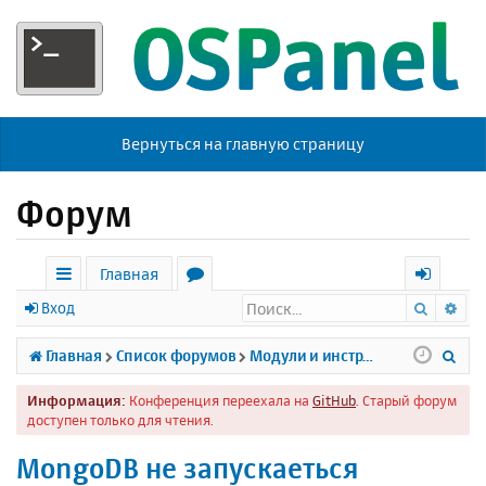
Вернуться на главную страницу
Форум
Главная
Поиск
Ра
с
о
х
Вход
ы
р
о
П
Главная
Список форумов
Модули и инструменты
л
у
д
о
Информация:
Конференция переехала на
GitHub
. Старый форум
к
м
и
доступен только для чтения.
и
ы
с
MongoDB не запускаеться
к