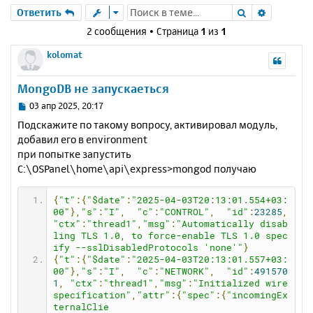
Поиск
Расшире
Ответить
2 сообщения • Страница
1
из
1
kolomat
MongoDB не запускаеться
С
03 апр 2025, 20:17
о
Подскажите по такому вопросу, активировал модуль,
о
добавил его в environment
б
при попытке запустить
щ
е
C:\OSPanel\home\api\express>mongod получаю
н
и
{
"t"
:{
"$date"
:
"2025-04-03T20:13:01.554+03:
е
00"
},
"s"
:
"I"
,
"c"
:
"CONTROL"
,
"id"
:
23285
,
"ctx"
:
"thread1"
,
"msg"
:
"Automatically disab
ling TLS 1.0, to force-enable TLS 1.0 spec
ify --sslDisabledProtocols 'none'"
}
{
"t"
:{
"$date"
:
"2025-04-03T20:13:01.557+03:
00"
},
"s"
:
"I"
,
"c"
:
"NETWORK"
,
"id"
:
491570
1
,
"ctx"
:
"thread1"
,
"msg"
:
"Initialized wire 
specification"
,
"attr"
:{
"spec"
:{
"incomingEx
ternalClie