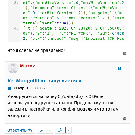
nt"
:{
"minWireVersion"
:
0
,
"maxWireVersion"
:
2
1
},
"incomingInternalClient"
:{
"minWireVersi
on"
:
0
,
"maxWireVersion"
:
21
},
"outgoing"
:{
"mi
nWireVersion"
:
6
,
"maxWireVersion"
:
21
},
"isIn
ternalClient"
:
true
}}}
{
"t"
:{
"$date"
:
"2025-04-03T20:13:01.558+03:
00"
},
"s"
:
"I"
,
"c"
:
"NETWORK"
,
"id"
:
464860
2
,
"ctx"
:
"thread1"
,
"msg"
:
"Implicit TCP Fas
tOpen in use."
}
{
"t"
:{
"$date"
:
"2025-04-03T20:13:01.560+03:
Что я сделал не правильно?
В
00"
},
"s"
:
"I"
,
"c"
:
"REPL"
,
"id"
:
512300
е
8
,
"ctx"
:
"thread1"
,
"msg"
:
"Successfully reg
istered PrimaryOnlyService"
,
"attr"
:{
"servi
р
Максим
ce"
:
"TenantMigrationDonorService"
,
"namespa
н
ce"
:
"config.tenantMigrationDonors"
}}
у
Re: MongoDB не запускаеться
{
"t"
:{
"$date"
:
"2025-04-03T20:13:01.560+03:
т
00"
},
"s"
:
"I"
,
"c"
:
"REPL"
,
"id"
:
512300
ь
С
04 апр 2025, 00:06
8
,
"ctx"
:
"thread1"
,
"msg"
:
"Successfully reg
с
о
istered PrimaryOnlyService"
,
"attr"
:{
"servi
У вас ругается на папку C:/data/db/, в OSPanel
о
я
ce"
:
"TenantMigrationRecipientService"
,
"nam
используются другие каталоги. Предположу что вы
б
к
espace"
:
"config.tenantMigrationRecipient
залезли в настройки или конфиг модуля и что-то там
щ
н
s"
}}
е
напортили.
{
"t"
:{
"$date"
:
"2025-04-03T20:13:01.560+03:
а
В
н
00"
},
"s"
:
"I"
,
"c"
:
"CONTROL"
,
"id"
:
594560
ч
е
и
3
,
"ctx"
:
"thread1"
,
"msg"
:
"Multi threading 
а
р
Ответить
initialized"
}
е
л