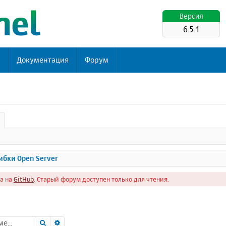
Версия
6.5.1
ь
Документация
Форум
бки Open Server
а на
GitHub
. Старый форум доступен только для чтения.
Поиск
Расширенный поиск