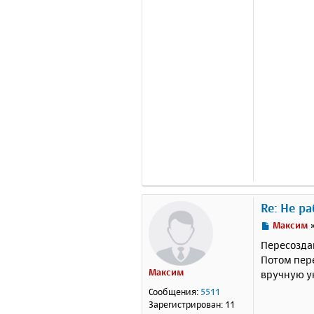
Re: Не р
С
Максим
о
Пересоздай
о
Потом пере
б
Максим
вручную у
щ
е
Сообщения:
5511
н
Зарегистрирован:
11
и