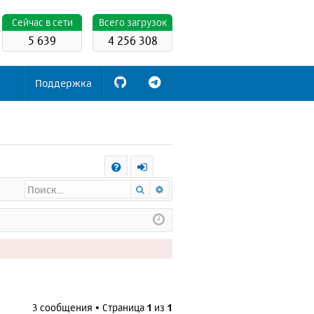
Cейчас в сети
Всего загрузок
5 639
4 256 308
Поддержка
С
Поиск
Расширенный поиск
FA
х
Q
о
д
3 сообщения • Страница
1
из
1