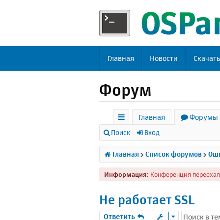
Главная
Новости
Скачат
Форум
Главная
Форумы
с
Поиск
Вход
ы
Главная
Список форумов
Оши
л
Информация:
Конференция переехал
к
и
Не работает SSL
Ответить