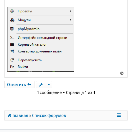
В
е
р
Ответить
н
1 сообщение • Страница
1
из
1
у
т
ь
с
Главная
Список форумов
я
к
н