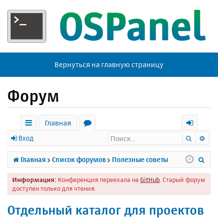
Вернуться на главную страницу
Форум
Главная
Поиск
Ра
с
о
х
Вход
ы
р
о
П
Главная
Список форумов
Полезные советы
л
у
д
о
Информация:
Конференция переехала на
GitHub
. Старый форум
к
м
и
доступен только для чтения.
и
ы
с
Отдельный каталог для проектов
к