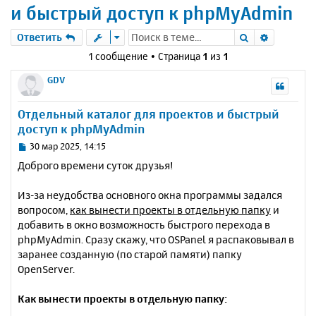
и быстрый доступ к phpMyAdmin
Поиск
Расшире
Ответить
1 сообщение • Страница
1
из
1
GDV
Отдельный каталог для проектов и быстрый
доступ к phpMyAdmin
С
30 мар 2025, 14:15
о
Доброго времени суток друзья!
о
б
Из-за неудобства основного окна программы задался
щ
е
вопросом,
как вынести проекты в отдельную папку
и
н
добавить в окно возможность быстрого перехода в
и
phpMyAdmin. Сразу скажу, что OSPanel я распаковывал в
е
заранее созданную (по старой памяти) папку
OpenServer.
Как вынести проекты в отдельную папку: