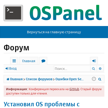
Вернуться на главную страницу
Форум
Главная
Поиск
Ра
с
о
х
Вход
ы
р
о
П
Главная
Список форумов
Ошибки Open Server
л
у
д
о
Информация:
Конференция переехала на
GitHub
. Старый форум
к
м
и
доступен только для чтения.
и
ы
с
Установил OS проблемы с
к