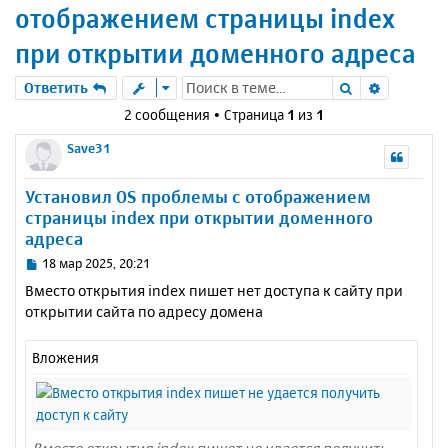
отображением страницы index
при открытии доменного адреса
Поиск
Расшире
Ответить
2 сообщения • Страница
1
из
1
Save31
Установил OS проблемы с отображением
страницы index при открытии доменного
адреса
С
18 мар 2025, 20:21
о
Вместо открытия index пишет нет доступа к сайту при
о
открытии сайта по адресу домена
б
щ
е
Вложения
н
и
е