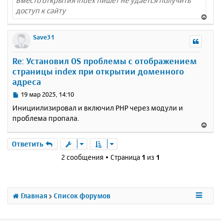
Вместо открытия index пишет не удается получить
доступ к сайту
В
е
р
Save31
н
у
Re: Установил OS проблемы с отображением
т
страницы index при открытии доменного
ь
адреса
с
я
С
19 мар 2025, 14:10
к
о
Инициилизировал и включил PHP через модули и
н
о
проблема пропала.
а
б
В
ч
щ
е
а
е
р
Ответить
н
л
н
и
у
2 сообщения • Страница
1
из
1
у
е
т
ь
с
Главная
Список форумов
я
к
н