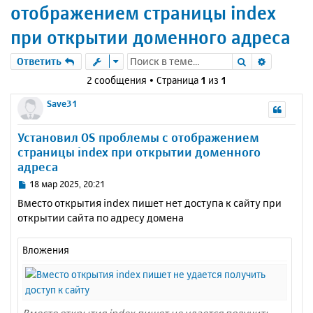
отображением страницы index
при открытии доменного адреса
Поиск
Расшире
Ответить
2 сообщения • Страница
1
из
1
Save31
Установил OS проблемы с отображением
страницы index при открытии доменного
адреса
С
18 мар 2025, 20:21
о
Вместо открытия index пишет нет доступа к сайту при
о
открытии сайта по адресу домена
б
щ
е
Вложения
н
и
е