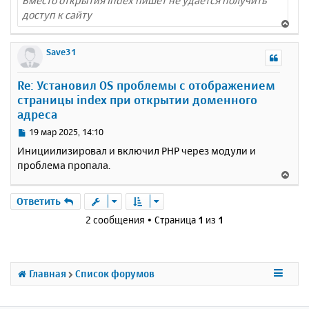
Вместо открытия index пишет не удается получить
доступ к сайту
В
е
р
Save31
н
у
Re: Установил OS проблемы с отображением
т
страницы index при открытии доменного
ь
адреса
с
я
С
19 мар 2025, 14:10
к
о
Инициилизировал и включил PHP через модули и
н
о
проблема пропала.
а
б
В
ч
щ
е
а
е
р
Ответить
н
л
н
и
у
2 сообщения • Страница
1
из
1
у
е
т
ь
с
Главная
Список форумов
я
к
н