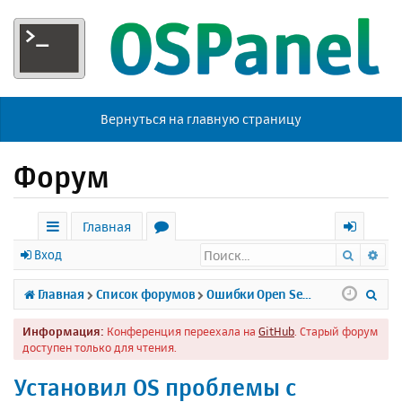
Вернуться на главную страницу
Форум
Главная
Поиск
Ра
с
о
х
Вход
ы
р
о
П
Главная
Список форумов
Ошибки Open Server
л
у
д
о
Информация:
Конференция переехала на
GitHub
. Старый форум
к
м
и
доступен только для чтения.
и
ы
с
Установил OS проблемы с
к