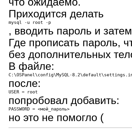
что ожидаемо.
Приходится делать
mysql -u root -p
, вводить пароль и зате
Где прописать пароль, 
без дополнительных те
В файле:
C:\OSPanel\config\MySQL-8.2\default\settings.i
после:
USER = root
попробовал добавить:
PASSWORD = <мой_пароль>
но это не помогло (