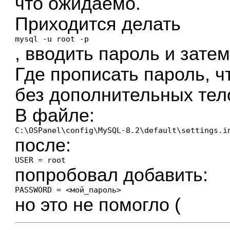
что ожидаемо.
Приходится делать
mysql -u root -p
, вводить пароль и зате
Где прописать пароль, 
без дополнительных те
В файле:
C:\OSPanel\config\MySQL-8.2\default\settings.i
после:
USER = root
попробовал добавить:
PASSWORD = <мой_пароль>
но это не помогло (