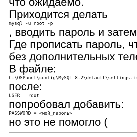
что ожидаемо.
Приходится делать
mysql -u root -p
, вводить пароль и зате
Где прописать пароль, 
без дополнительных те
В файле:
C:\OSPanel\config\MySQL-8.2\default\settings.i
после:
USER = root
попробовал добавить:
PASSWORD = <мой_пароль>
но это не помогло (