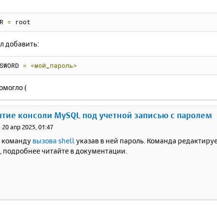
R 
=
 root
л добавить:
SWORD 
=
<мой
_
пароль>
омогло (
ытие консоли MySQL под учетной записью с паролем
»
20 апр 2025, 01:47
 команду
вызова shell
указав в ней пароль. Команда редактиру
ni, подробнее читайте в документации.