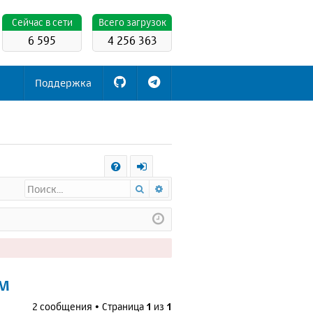
Cейчас в сети
Всего загрузок
6 595
4 256 363
Поддержка
С
Поиск
Расширенный поиск
FA
х
Q
о
д
ем
2 сообщения • Страница
1
из
1