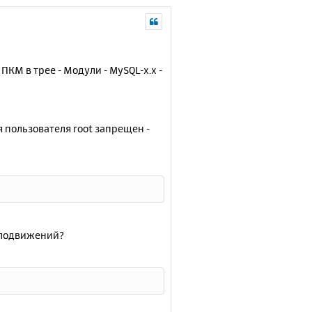
КМ в трее - Модули - MySQL-x.x -
я пользователя root запрещен -
елодвижений?