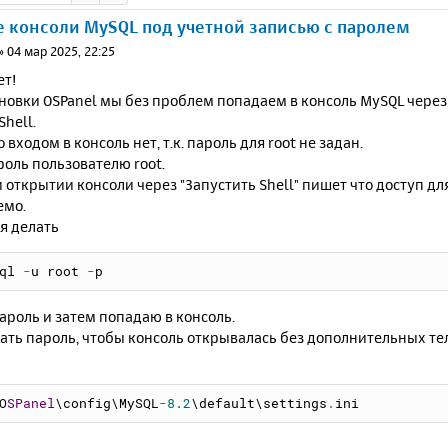
 консоли MySQL под учетной записью с паролем
»
04 мар 2025, 22:25
ет!
новки OSPanel мы без проблем попадаем в консоль MySQL через П
Shell.
 входом в консоль нет, т.к. пароль для root не задан.
роль пользователю root.
 открытии консоли через "Запустить Shell" пишет что доступ дл
емо.
я делать
ql 
-
u root 
-
p
пароль и затем попадаю в консоль.
сать пароль, чтобы консоль открывалась без дополнительных т
O
SPanel
\config\MySQL
-
8.2
\default\settings
.
ini