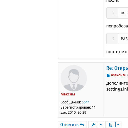
после:
USE
попробова
PAS
но это не п
Re: Откр
С
Максим
о
Дополните
о
settings.i
б
Максим
щ
е
Сообщения:
5511
н
Зарегистрирован:
11
и
дек 2010, 20:29
е
Ответить