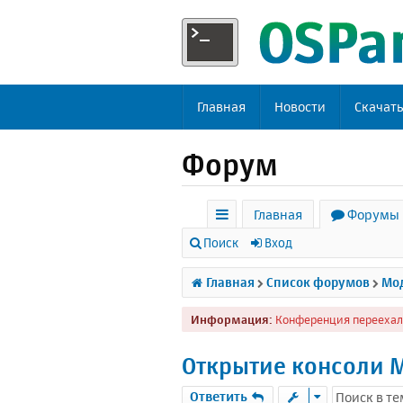
Главная
Новости
Скачат
Форум
Главная
Форумы
с
Поиск
Вход
ы
Главная
Список форумов
Мод
л
Информация:
Конференция переехал
к
и
Открытие консоли M
Ответить