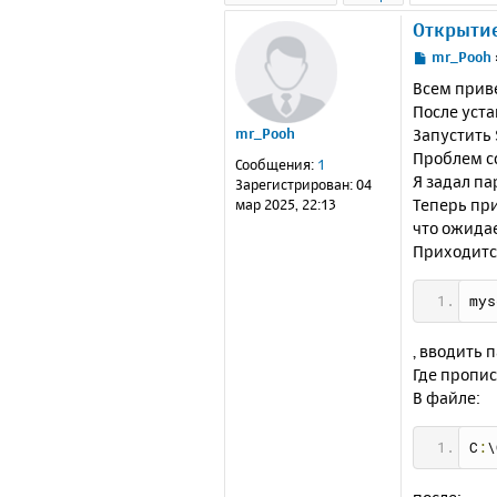
Открытие
С
mr_Pooh
о
Всем прив
о
После уста
б
Запустить 
mr_Pooh
щ
е
Проблем со
Сообщения:
1
н
Я задал па
Зарегистрирован:
04
и
Теперь при
мар 2025, 22:13
е
что ожида
Приходитс
mys
, вводить 
Где пропи
В файле:
C
:
\