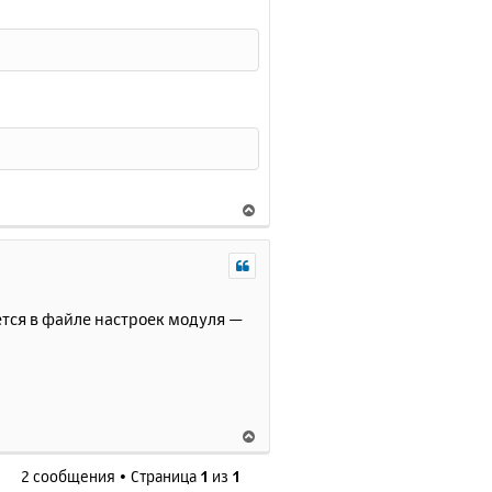
В
е
р
н
у
т
ется в файле настроек модуля —
ь
с
я
к
н
В
а
е
ч
2 сообщения • Страница
1
из
1
р
а