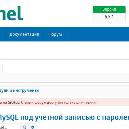
Версия
6.5.1
ь
Документация
Форум
ули и инструменты
а на
GitHub
. Старый форум доступен только для чтения.
ySQL под учетной записью с парол
Поиск
Расширенный поиск