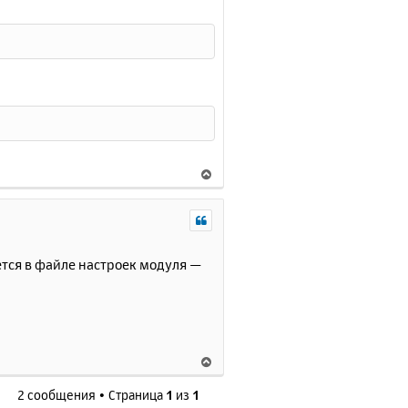
В
е
р
н
у
т
ется в файле настроек модуля —
ь
с
я
к
н
В
а
е
ч
2 сообщения • Страница
1
из
1
р
а