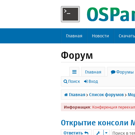
Главная
Новости
Скачат
Форум
Главная
Форумы
с
Поиск
Вход
ы
Главная
Список форумов
Мод
л
Информация:
Конференция переехал
к
и
Открытие консоли M
Ответить