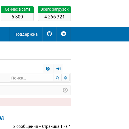
Cейчас в сети
Всего загрузок
6 800
4 256 321
Поддержка
С
Поиск
Расширенный поиск
FA
х
Q
о
д
ем
2 сообщения • Страница
1
из
1