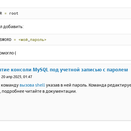
R 
=
 root
л добавить:
SWORD 
=
<мой
_
пароль>
омогло (
ытие консоли MySQL под учетной записью с паролем
»
20 апр 2025, 01:47
 команду
вызова shell
указав в ней пароль. Команда редактиру
ni, подробнее читайте в документации.