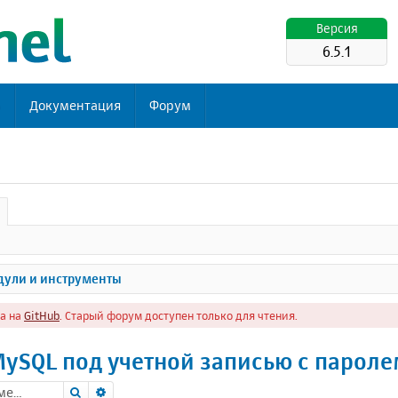
Версия
6.5.1
ь
Документация
Форум
ули и инструменты
а на
GitHub
. Старый форум доступен только для чтения.
ySQL под учетной записью с парол
Поиск
Расширенный поиск