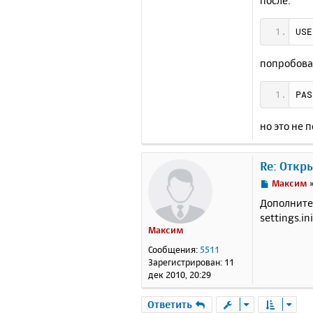
после:
USE
попробова
PAS
но это не п
Re: Откр
С
Максим
о
Дополните
о
settings.i
б
Максим
щ
е
Сообщения:
5511
н
Зарегистрирован:
11
и
дек 2010, 20:29
е
Ответить