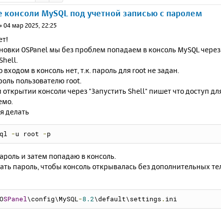
 консоли MySQL под учетной записью с паролем
»
04 мар 2025, 22:25
ет!
новки OSPanel мы без проблем попадаем в консоль MySQL через П
Shell.
 входом в консоль нет, т.к. пароль для root не задан.
роль пользователю root.
 открытии консоли через "Запустить Shell" пишет что доступ дл
емо.
я делать
ql 
-
u root 
-
p
пароль и затем попадаю в консоль.
сать пароль, чтобы консоль открывалась без дополнительных т
O
SPanel
\config\MySQL
-
8.2
\default\settings
.
ini