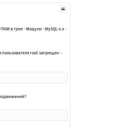
КМ в трее - Модули - MySQL-x.x -
я пользователя root запрещен -
елодвижений?