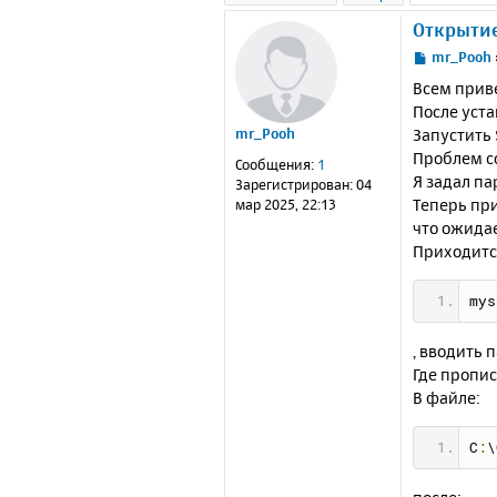
Открытие
С
mr_Pooh
о
Всем прив
о
После уста
б
Запустить 
mr_Pooh
щ
е
Проблем со
Сообщения:
1
н
Я задал па
Зарегистрирован:
04
и
Теперь при
мар 2025, 22:13
е
что ожида
Приходитс
mys
, вводить 
Где пропи
В файле:
C
:
\