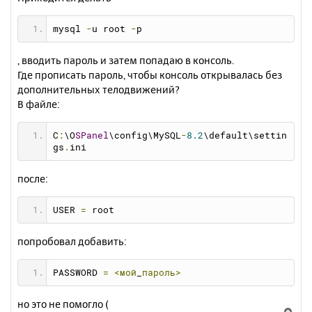
mysql 
-
u root 
-
p
, вводить пароль и затем попадаю в консоль.
Где прописать пароль, чтобы консоль открывалась без
дополнительных телодвижений?
В файле:
C
:
\O
SPanel
\config\MySQL
-
8.2
\default\settin
gs
.
ini
после:
USER 
=
 root
попробовал добавить:
PASSWORD 
=
<мой
_
пароль>
но это не помогло (
В