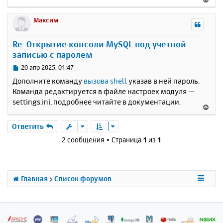
е
р
Максим
н
у
Re: Открытие консоли MySQL под учетной
т
записью с паролем
ь
с
С
20 апр 2025, 01:47
я
о
Дополните команду
вызова shell
указав в ней пароль.
к
о
Команда редактируется в файле настроек модуля —
н
б
settings.ini, подробнее читайте в документации.
щ
а
В
е
ч
е
н
а
р
Ответить
и
л
н
е
2 сообщения • Страница
1
из
1
у
у
т
ь
с
Главная
Список форумов
я
к
н
а
ч