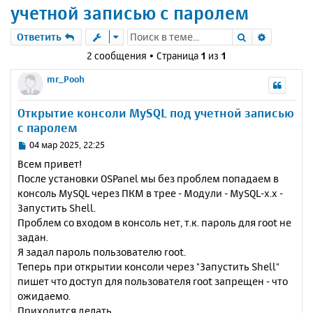
учетной записью с паролем
Поиск
Расшире
Ответить
2 сообщения • Страница
1
из
1
mr_Pooh
Открытие консоли MySQL под учетной записью
с паролем
С
04 мар 2025, 22:25
о
Всем привет!
о
После установки OSPanel мы без проблем попадаем в
б
консоль MySQL через ПКМ в трее - Модули - MySQL-x.x -
щ
е
Запустить Shell.
н
Проблем со входом в консоль нет, т.к. пароль для root не
и
задан.
е
Я задал пароль пользователю root.
Теперь при открытии консоли через "Запустить Shell"
пишет что доступ для пользователя root запрещен - что
ожидаемо.
Приходится делать