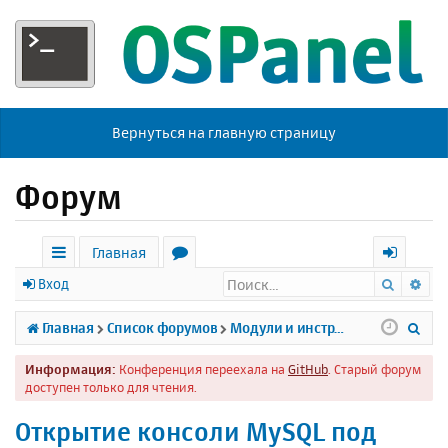
Вернуться на главную страницу
Форум
Главная
Поиск
Ра
с
о
х
Вход
ы
р
о
П
Главная
Список форумов
Модули и инструменты
л
у
д
о
Информация:
Конференция переехала на
GitHub
. Старый форум
к
м
и
доступен только для чтения.
и
ы
с
Открытие консоли MySQL под
к