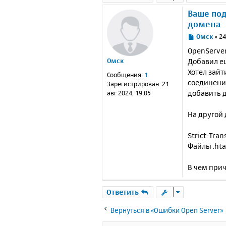
Ваше по
домена
С
Омск
»
24
о
OpenServer
о
Добавил е
Омск
б
Хотел зайт
щ
Сообщения:
1
е
соединение
Зарегистрирован:
21
н
добавить 
авг 2024, 19:05
и
е
На другой
Strict-Tra
Файлы .hta
В чем при
Ответить
Вернуться в «Ошибки Open Server»