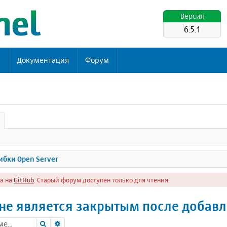
Версия
6.5.1
ь
Документация
Форум
бки Open Server
а на
GitHub
. Старый форум доступен только для чтения.
не является закрытым после добав
Поиск
Расширенный поиск