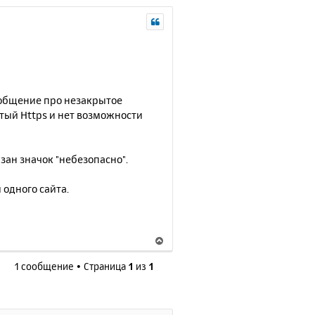
ообщение про незакрытое
утый Https и нет возможности
казан значок "небезопасно".
 одного сайта.
В
е
1 сообщение • Страница
1
из
1
р
н
у
т