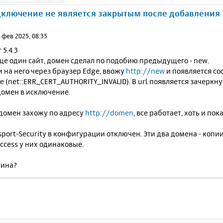
дключение не является закрытым после добавления
 фев 2025, 08:35
 5.4.3
ще один сайт, домен сделал по подобию предыдущего - new.
и на него через браузер Edge, ввожу
http://new
и появляется с
 (net::ERR_CERT_AUTHORITY_INVALID). В url появляется зачеркн
домен в исключение.
 домен захожу по адресу
http://domen
, все работает, хоть и по
nsport-Security в конфигурации отключен. Эти два домена - копии
ccess у них одинаковые.
чина?