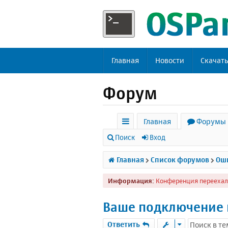
Главная
Новости
Скачат
Форум
Главная
Форумы
с
Поиск
Вход
ы
Главная
Список форумов
Оши
л
Информация:
Конференция переехал
к
и
Ваше подключение 
Ответить