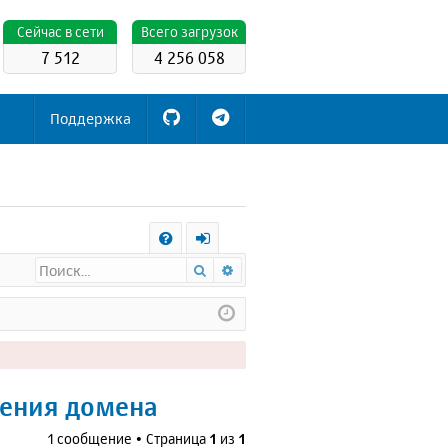
Cейчас в сети
Всего загрузок
7 512
4 256 058
Поддержка
С
Поиск
Расширенный поиск
FA
х
Q
о
д
ления домена
1 сообщение • Страница
1
из
1