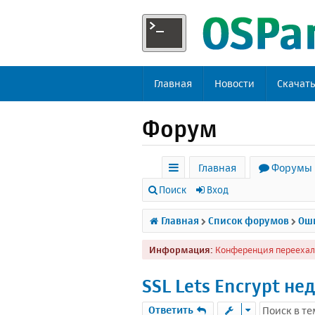
Главная
Новости
Скачат
Форум
Главная
Форумы
с
Поиск
Вход
ы
Главная
Список форумов
Оши
л
Информация:
Конференция переехал
к
и
SSL Lets Encrypt не
Ответить