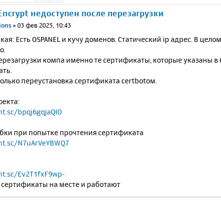
 Encrypt недоступен после перезагрузки
ions
»
03 фев 2025, 10:43
кая: Есть OSPANEL и кучу доменов. Статический ip адрес. В целом 
о.
перезагрузки компа именно те сертификаты, которые указаны в
ать.
олько переустановка сертификата certbotом.
оекта:
nt.sc/bpqj6gqjaQIO
бки при попытке прочтения сертификата
rnt.sc/N7uArVeYBWQ7
nt.sc/Ev2T1fxF9wp-
 сертификаты на месте и работают