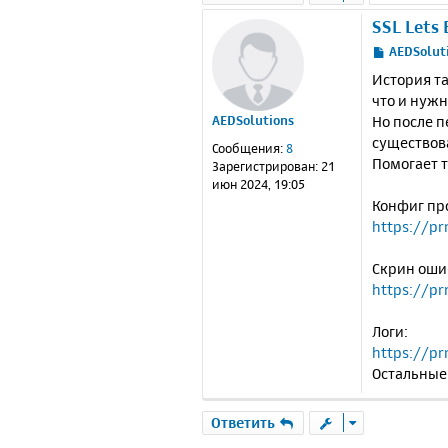
SSL Lets
С
AEDSolut
о
История та
о
что и нужн
б
Но после 
AEDSolutions
щ
е
существов
Сообщения:
8
н
Помогает т
Зарегистрирован:
21
и
июн 2024, 19:05
е
Конфиг пр
https://pr
Скрин оши
https://p
Логи:
https://pr
Остальные
Ответить