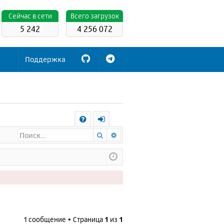
Cейчас в сети
Всего загрузок
5 242
4 256 072
Поддержка
С
Поиск
Расширенный поиск
FA
х
Q
о
д
1 сообщение • Страница
1
из
1