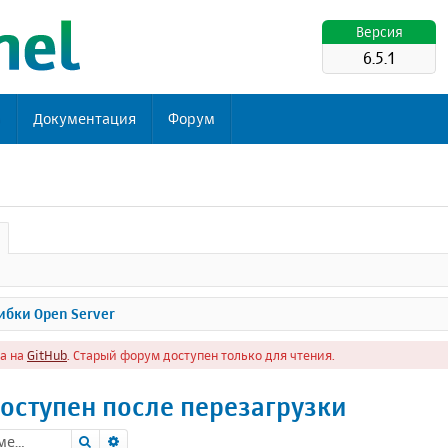
Версия
6.5.1
ь
Документация
Форум
бки Open Server
а на
GitHub
. Старый форум доступен только для чтения.
доступен после перезагрузки
Поиск
Расширенный поиск