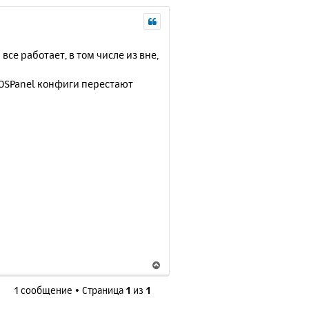
все работает, в том числе из вне,
 OSPanel конфиги перестают
В
е
1 сообщение • Страница
1
из
1
р
н