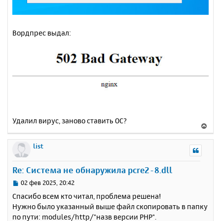
Вордпрес выдал:
Удалил вирус, заново ставить ОС?
В
е
р
list
н
у
Re: Система не обнаружила pcre2-8.dll
т
ь
С
02 фев 2025, 20:42
с
о
Спасибо всем кто читал, проблема решена!
о
я
Нужно было указанный выше файл скопировать в папку
б
к
по пути: modules/http/"назв версии PHP".
щ
н