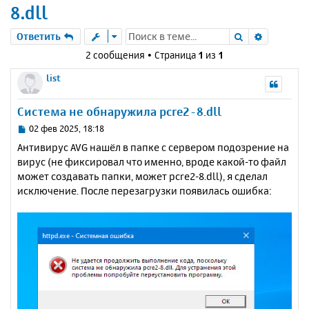
8.dll
Поиск
Расшире
Ответить
2 сообщения • Страница
1
из
1
list
Система не обнаружила pcre2-8.dll
С
02 фев 2025, 18:18
о
Антивирус AVG нашёл в папке с сервером подозрение на
о
вирус (не фиксировал что именно, вроде какой-то файл
б
может создавать папки, может pcre2-8.dll), я сделал
щ
е
исключение. После перезагрузки появилась ошибка:
н
и
е