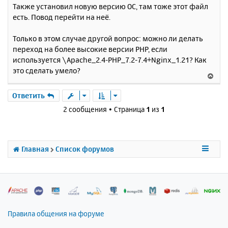
е
Также установил новую версию ОС, там тоже этот файл
а
н
есть. Повод перейти на неё.
ч
и
а
е
л
Только в этом случае другой вопрос: можно ли делать
у
переход на более высокие версии PHP, если
используется \Apache_2.4-PHP_7.2-7.4+Nginx_1.21? Как
это сделать умело?
В
е
р
Ответить
н
2 сообщения • Страница
1
из
1
у
т
ь
с
Главная
Список форумов
я
к
н
а
ч
а
л
Правила общения на форуме
у