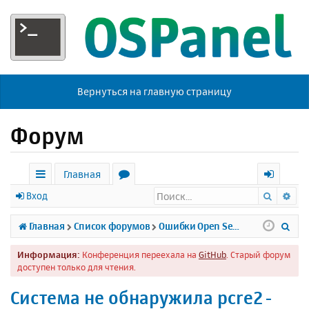
Вернуться на главную страницу
Форум
Главная
Поиск
Ра
с
о
х
Вход
ы
р
о
П
Главная
Список форумов
Ошибки Open Server
л
у
д
о
Информация:
Конференция переехала на
GitHub
. Старый форум
к
м
и
доступен только для чтения.
и
ы
с
Система не обнаружила pcre2-
к