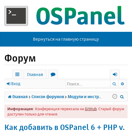
Вернуться на главную страницу
Форум
Главная
Поиск
Ра
с
о
х
Вход
ы
р
о
П
Главная
Список форумов
Модули и инструменты
л
у
д
о
Информация:
Конференция переехала на
GitHub
. Старый форум
к
м
и
доступен только для чтения.
и
ы
с
Как добавить в OSPanel 6 + PHP v.
к