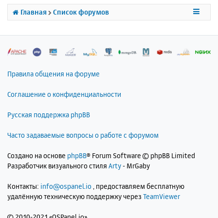
с
Главная
Список форумов
я
к
н
а
ч
а
л
Правила общения на форуме
у
Соглашение о конфиденциальности
Русская поддержка phpBB
Часто задаваемые вопросы о работе с форумом
Создано на основе
phpBB
® Forum Software © phpBB Limited
Разработчик визуального стиля
Arty
- MrGaby
Контакты:
info@ospanel.io
, предоставляем бесплатную
удалённую техническую поддержку через
TeamViewer
©
2010-2021 «OSPanel.io»