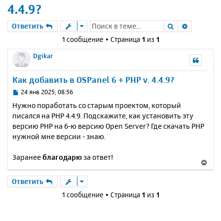
4.4.9?
Поиск
Расшире
Ответить
1 сообщение • Страница
1
из
1
Dgikar
Как добавить в OSPanel 6 + PHP v. 4.4.9?
С
24 янв 2025, 08:56
о
Нужно поработать со старым проектом, который
о
писался на PHP 4.4.9. Подскажите, как установить эту
б
версию PHP на 6-ю версию Open Server? Где скачать PHP
щ
е
нужной мне версии - знаю.
н
и
Заранее
благодарю
за ответ!
В
е
е
р
Ответить
н
1 сообщение • Страница
1
из
1
у
т
ь