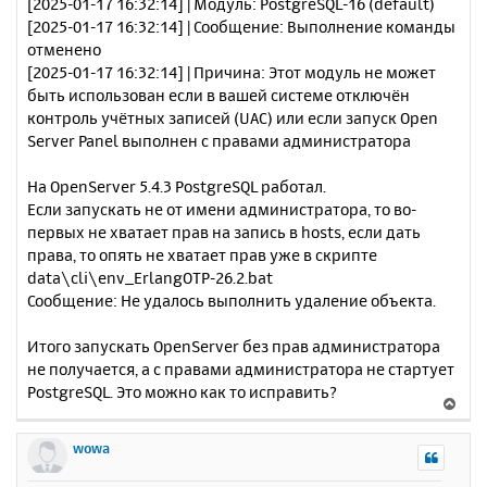
[2025-01-17 16:32:14] | Модуль: PostgreSQL-16 (default)
[2025-01-17 16:32:14] | Сообщение: Выполнение команды
отменено
[2025-01-17 16:32:14] | Причина: Этот модуль не может
быть использован если в вашей системе отключён
контроль учётных записей (UAC) или если запуск Open
Server Panel выполнен с правами администратора
На OpenServer 5.4.3 PostgreSQL работал.
Если запускать не от имени администратора, то во-
первых не хватает прав на запись в hosts, если дать
права, то опять не хватает прав уже в скрипте
data\cli\env_ErlangOTP-26.2.bat
Сообщение: Не удалось выполнить удаление объекта.
Итого запускать OpenServer без прав администратора
не получается, а с правами администратора не стартует
PostgreSQL. Это можно как то исправить?
В
е
р
wowa
н
у