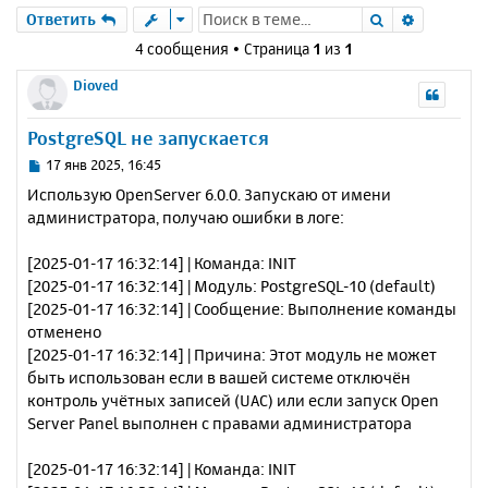
Поиск
Расшире
Ответить
4 сообщения • Страница
1
из
1
Dioved
PostgreSQL не запускается
С
17 янв 2025, 16:45
о
Использую OpenServer 6.0.0. Запускаю от имени
о
администратора, получаю ошибки в логе:
б
щ
е
[2025-01-17 16:32:14] | Команда: INIT
н
[2025-01-17 16:32:14] | Модуль: PostgreSQL-10 (default)
и
[2025-01-17 16:32:14] | Сообщение: Выполнение команды
е
отменено
[2025-01-17 16:32:14] | Причина: Этот модуль не может
быть использован если в вашей системе отключён
контроль учётных записей (UAC) или если запуск Open
Server Panel выполнен с правами администратора
[2025-01-17 16:32:14] | Команда: INIT