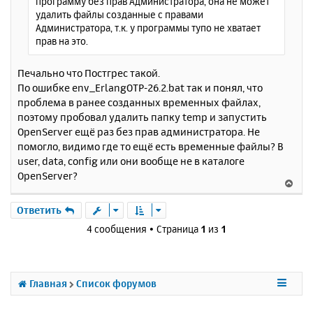
программу без прав Администратора, она не может
удалить файлы созданные с правами
Администратора, т.к. у программы тупо не хватает
прав на это.
Печально что Постгрес такой.
По ошибке env_ErlangOTP-26.2.bat так и понял, что
проблема в ранее созданных временных файлах,
поэтому пробовал удалить папку temp и запустить
OpenServer ещё раз без прав администратора. Не
помогло, видимо где то ещё есть временные файлы? В
user, data, config или они вообще не в каталоге
OpenServer?
В
е
р
Ответить
н
4 сообщения • Страница
1
из
1
у
т
ь
с
Главная
Список форумов
я
к