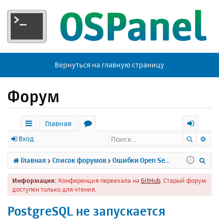
Вернуться на главную страницу
Форум
Главная
Поиск
Ра
с
о
х
Вход
ы
р
о
П
Главная
Список форумов
Ошибки Open Server
л
у
д
о
Информация:
Конференция переехала на
GitHub
. Старый форум
к
м
и
доступен только для чтения.
и
ы
с
PostgreSQL не запускается
к