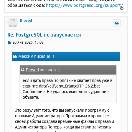
обращаться сюда:
https://www.postgresql.org/support/
В
е
р
Dioved
н
у
Re: PostgreSQL не запускается
т
ь
С
20 янв 2025, 13:08
с
о
о
я
Максим
писал(а):
↑
б
к
щ
н
е
а
Dioved
писал(а):
↑
н
ч
и
если дать права, то опять не хватает прав уже в
а
е
скрипте data\cli\env_ErlangOTP-26.2.bat
л
Сообщение: Не удалось выполнить удаление
у
объекта.
Это результат того, что вы запускали программу с
правами Администратора. Программа в процессе
своей работы создала временные файлы с правами
Администратора. Теперь, когда вы стали запускать