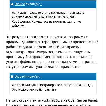
Dioved
писал(а):
↑
если дать права, то опять не хватает прав уже в
скрипте data\cli\env_ErlangOTP-26.2.bat
Сообщение: Не удалось выполнить удаление
объекта.
Это результат того, что вы запускали программу с
правами Администратора. Программа в процессе своей
работы создала временные файлы с правами
Администратора. Теперь, когда вы стали запускать
программу без прав Администратора, она не может
удалить файлы созданные с правами Администратора,
т.к. у программы тупо не хватает прав на это.
Dioved
писал(а):
↑
а с правами администратора не стартует PostgreSQL.
Это можно как то исправить?
Нет, это ограничение PostgreSQL, а не Open Server Panel.
Если не согласны с таким поведением PostgreSQL, то