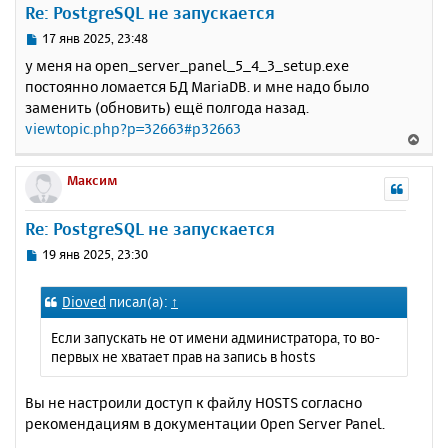
Re: PostgreSQL не запускается
т
ь
С
17 янв 2025, 23:48
с
о
у меня на open_server_panel_5_4_3_setup.exe
о
я
постоянно ломается БД MariaDB. и мне надо было
б
к
заменить (обновить) ещё полгода назад.
щ
н
е
viewtopic.php?p=32663#p32663
а
В
н
ч
е
и
а
р
Максим
е
л
н
у
у
Re: PostgreSQL не запускается
т
ь
С
19 янв 2025, 23:30
с
о
о
я
Dioved
писал(а):
↑
б
к
щ
н
Если запускать не от имени администратора, то во-
е
а
первых не хватает прав на запись в hosts
н
ч
и
а
е
Вы не настроили доступ к файлу HOSTS согласно
л
рекомендациям в документации Open Server Panel.
у