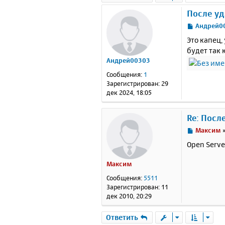
После уд
С
Андрей0
о
Это капец,
о
будет так
б
Андрей00303
щ
е
Сообщения:
1
н
Зарегистрирован:
29
и
дек 2024, 18:05
е
Re: Посл
С
Максим
о
Open Serve
о
б
Максим
щ
е
Сообщения:
5511
н
Зарегистрирован:
11
и
дек 2010, 20:29
е
Ответить