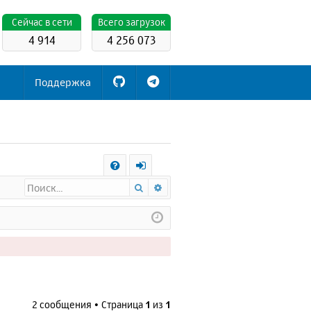
Cейчас в сети
Всего загрузок
4 914
4 256 073
Поддержка
С
Поиск
Расширенный поиск
FA
х
Q
о
д
2 сообщения • Страница
1
из
1