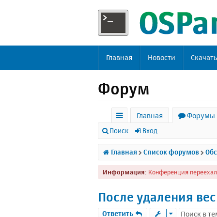
Главная
Новости
Скачат
Форум
Главная
Форумы
с
Поиск
Вход
ы
Главная
Список форумов
Обс
л
Информация:
Конференция переехал
к
и
После удаления вес
Ответить