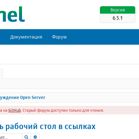
Версия
6.5.1
ь
Документация
Форум
уждение Open Server
а на
GitHub
. Старый форум доступен только для чтения.
ь рабочий стол в ссылках
Поиск
Расширенный поиск