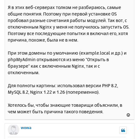
Я в этих веб-серверах толком не разбираюсь, самые
общие понятия. Поэтому при первой установке OS
пробовал разные сочетания работы модулей. Так вот, с
отключенным Nginx у меня не получилось запустить OS.
Поэтому все последующие попытки я включал его, хотя
причина, похоже, была не в нем.
При этом домены по умолчанию (example.local и др.) и
phpMyAdmin открываются из меню "Открыть в
браузере" как с включенным Nginx, так и с
отключенным.
Для полноты картины: использовал версии PHP 8.2,
MySQL 8.2, Nginx 1.22 и 1.26 (попеременно).
Хотелось бы, чтобы знающие товарищи объяснили, в
чем может быть причина такого поведения.
В
е
р
wowa
н
у