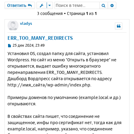
Поиск
Расшире
Ответить
3 сообщения • Страница
1
из
1
vladys
ERR_TOO_MANY_REDIRECTS
С
25 дек 2024, 23:49
о
Установил OS, создал папку для сайта, установил
о
Wordpress. Но сайт из меню "Открыть в браузере" не
б
открывается, выдает ошибку многократного
щ
е
перенаправления ERR_TOO_MANY_REDIRECTS.
н
Дашборд Вордпресс сайта открывается по адресу
и
http://имя_сайта/wp-admin/index.php.
е
Примеры доменов по умолчанию (example.local и др.)
открываются.
В свойствах сайта пишет, что соединение не
защищенное, инфы про сертификат нет, тогда как для
example.local, например, указано, что соединение