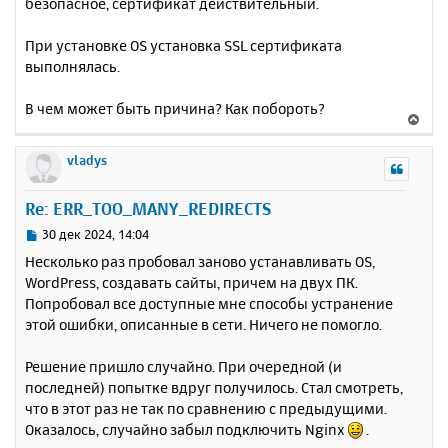
безопасное, сертификат действительный.
При установке OS установка SSL сертификата
выполнялась.
В чем может быть причина? Как побороть?
В
е
р
vladys
н
у
Re: ERR_TOO_MANY_REDIRECTS
т
ь
С
30 дек 2024, 14:04
с
о
Несколько раз пробовал заново устанавливать ОS,
о
я
WordPress, создавать сайты, причем на двух ПК.
б
к
Попробовал все доступные мне способы устранение
щ
н
е
этой ошибки, описанные в сети. Ничего не помогло.
а
н
ч
и
а
Решение пришло случайно. При очередной (и
е
л
последней) попытке вдруг получилось. Стал смотреть,
у
что в этот раз не так по сравнению с предыдущими.
Оказалось, случайно забыл подключить Nginx
.