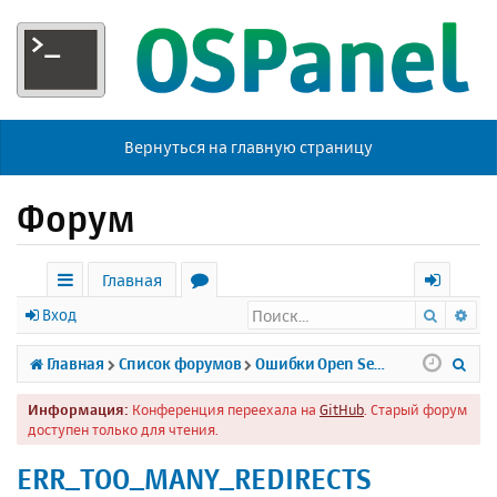
Вернуться на главную страницу
Форум
Главная
Поиск
Ра
с
о
х
Вход
ы
р
о
П
Главная
Список форумов
Ошибки Open Server
л
у
д
о
Информация:
Конференция переехала на
GitHub
. Старый форум
к
м
и
доступен только для чтения.
и
ы
с
ERR_TOO_MANY_REDIRECTS
к