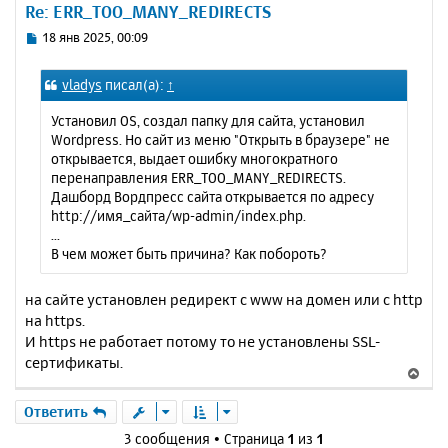
Re: ERR_TOO_MANY_REDIRECTS
т
ь
С
18 янв 2025, 00:09
с
о
о
я
vladys
писал(а):
↑
б
к
щ
н
Установил OS, создал папку для сайта, установил
е
а
Wordpress. Но сайт из меню "Открыть в браузере" не
н
ч
открывается, выдает ошибку многократного
и
а
перенаправления ERR_TOO_MANY_REDIRECTS.
е
л
Дашборд Вордпресс сайта открывается по адресу
у
http://имя_сайта/wp-admin/index.php.
...
В чем может быть причина? Как побороть?
на сайте установлен редирект с www на домен или с http
на https.
И https не работает потому то не установлены SSL-
сертификаты.
В
е
р
Ответить
н
3 сообщения • Страница
1
из
1
у