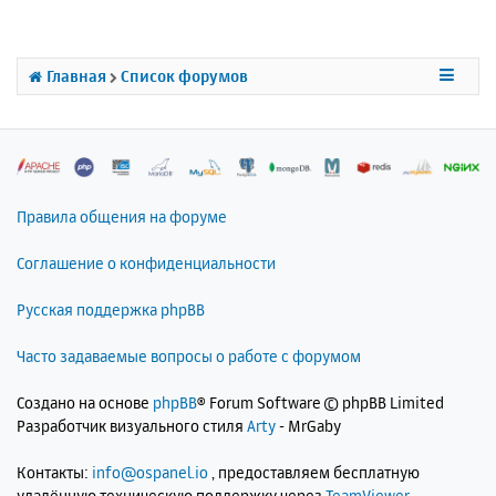
т
ь
с
Главная
Список форумов
я
к
н
а
ч
а
л
Правила общения на форуме
у
Соглашение о конфиденциальности
Русская поддержка phpBB
Часто задаваемые вопросы о работе с форумом
Создано на основе
phpBB
® Forum Software © phpBB Limited
Разработчик визуального стиля
Arty
- MrGaby
Контакты:
info@ospanel.io
, предоставляем бесплатную
удалённую техническую поддержку через
TeamViewer