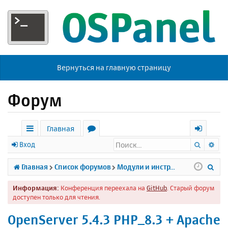
Вернуться на главную страницу
Форум
Главная
Поиск
Ра
с
о
х
Вход
ы
р
о
П
Главная
Список форумов
Модули и инструменты
л
у
д
о
Информация:
Конференция переехала на
GitHub
. Старый форум
к
м
и
доступен только для чтения.
и
ы
с
OpenServer 5.4.3 PHP_8.3 + Apache
к