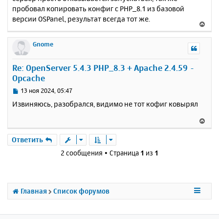
пробовал копировать конфиг с PHP_8.1 из базовой
версии OSPanel, результат всегда тот же.
В
е
р
Gnome
н
у
Re: OpenServer 5.4.3 PHP_8.3 + Apache 2.4.59 -
т
Opcache
ь
с
С
13 ноя 2024, 05:47
я
о
Извиняюсь, разобрался, видимо не тот кофиг ковырял
к
о
н
б
В
щ
а
е
е
ч
р
Ответить
н
а
н
и
2 сообщения • Страница
1
из
1
л
у
е
у
т
ь
с
Главная
Список форумов
я
к
н