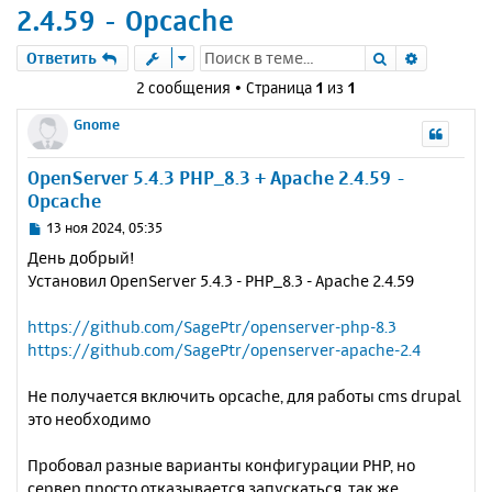
2.4.59 - Opcache
Поиск
Расшире
Ответить
2 сообщения • Страница
1
из
1
Gnome
OpenServer 5.4.3 PHP_8.3 + Apache 2.4.59 -
Opcache
С
13 ноя 2024, 05:35
о
День добрый!
о
Установил OpenServer 5.4.3 - PHP_8.3 - Apache 2.4.59
б
щ
е
https://github.com/SagePtr/openserver-php-8.3
н
https://github.com/SagePtr/openserver-apache-2.4
и
е
Не получается включить opcache, для работы cms drupal
это необходимо
Пробовал разные варианты конфигурации PHP, но
сервер просто отказывается запускаться, так же