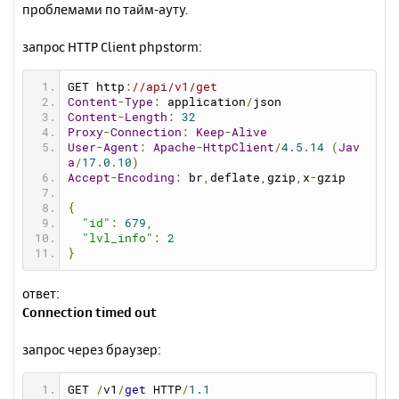
проблемами по тайм-ауту.
запрос HTTP Client phpstorm:
GET 
http
:
//api/v1/get
Content
-
Type
:
 application
/
json
Content
-
Length
:
32
Proxy
-
Connection
:
Keep
-
Alive
User
-
Agent
:
Apache
-
HttpClient
/
4.5
.
14
(
Jav
a
/
17.0
.
10
)
Accept
-
Encoding
:
 br
,
deflate
,
gzip
,
x
-
gzip
{
"id"
:
679
,
"lvl_info"
:
2
}
ответ:
Connection timed out
запрос через браузер:
GET 
/
v1
/
get
 HTTP
/
1.1