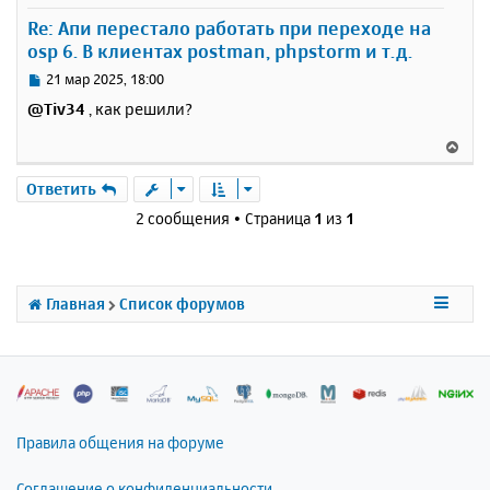
у
Re: Апи перестало работать при переходе на
т
osp 6. В клиентах postman, phpstorm и т.д.
ь
с
С
21 мар 2025, 18:00
я
о
@Tiv34
, как решили?
к
о
н
б
В
щ
а
е
е
ч
р
Ответить
н
а
н
и
2 сообщения • Страница
1
из
1
л
у
е
у
т
ь
с
Главная
Список форумов
я
к
н
а
ч
а
л
Правила общения на форуме
у
Соглашение о конфиденциальности