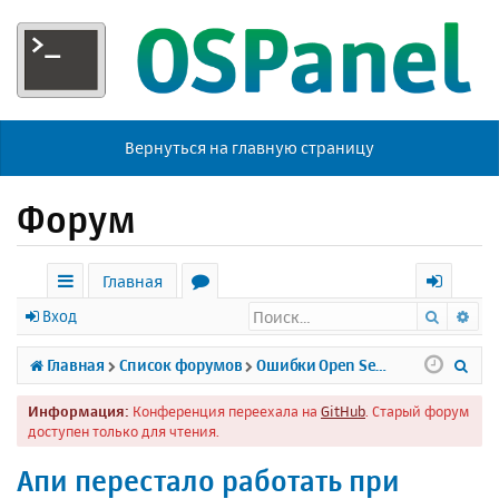
Вернуться на главную страницу
Форум
Главная
Поиск
Ра
с
о
х
Вход
ы
р
о
П
Главная
Список форумов
Ошибки Open Server
л
у
д
о
Информация:
Конференция переехала на
GitHub
. Старый форум
к
м
и
доступен только для чтения.
и
ы
с
Апи перестало работать при
к