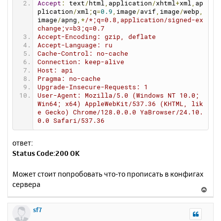
Accept
:
 text
/
html
,
application
/
xhtml
+
xml
,
ap
plication
/
xml
;
q
=
0.9
,
image
/
avif
,
image
/
webp
,
image
/
apng
,*
/*;q=0.8,application/signed-ex
change;v=b3;q=0.7
Accept-Encoding: gzip, deflate
Accept-Language: ru
Cache-Control: no-cache
Connection: keep-alive
Host: api
Pragma: no-cache
Upgrade-Insecure-Requests: 1
User-Agent: Mozilla/5.0 (Windows NT 10.0; 
Win64; x64) AppleWebKit/537.36 (KHTML, lik
e Gecko) Chrome/128.0.0.0 YaBrowser/24.10.
0.0 Safari/537.36
ответ:
Status Code:200 OK
Может стоит попробовать что-то прописать в конфигах
сервера
В
е
р
sf7
н