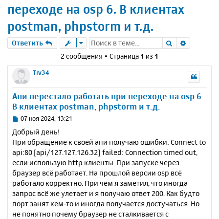
переходе на osp 6. В клиентах
postman, phpstorm и т.д.
Поиск
Расшире
Ответить
2 сообщения • Страница
1
из
1
Tiv34
Апи перестало работать при переходе на osp 6.
В клиентах postman, phpstorm и т.д.
С
07 ноя 2024, 13:21
о
Добрый день!
о
При обращение к своей апи получаю ошибки: Connect to
б
api:80 [api/127.127.126.32] failed: Connection timed out,
щ
е
если использую http клиенты. При запуске через
н
браузер всё работает. На прошлой версии osp всё
и
работало корректно. При чём я заметил, что иногда
е
запрос всё же улетает и я получаю ответ 200. Как будто
порт занят кем-то и иногда получается достучаться. Но
не понятно почему браузер не сталкивается с