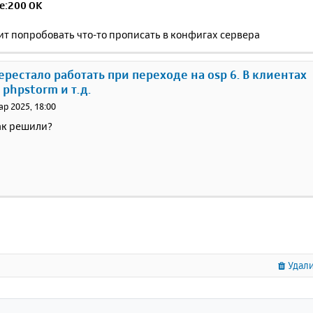
e:200 OK
т попробовать что-то прописать в конфигах сервера
перестало работать при переходе на osp 6. В клиентах
 phpstorm и т.д.
ар 2025, 18:00
ак решили?
Удали