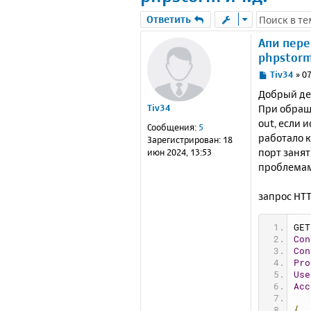
Ответить
Апи пере
phpstorm 
С
Tiv34
»
07
о
Добрый де
о
При обраще
Tiv34
б
out, если 
щ
Сообщения:
5
е
работало к
Зарегистрирован:
18
н
порт занят
июн 2024, 13:53
и
проблемам
е
запрос HTT
GET
Con
Con
Pro
Use
Acc
{