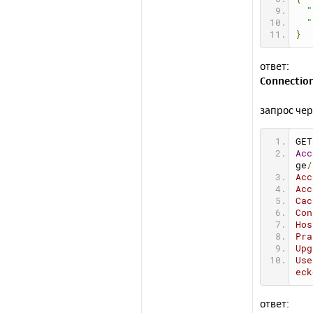
"
"
}
ответ:
Connection
запрос чер
GET
Acc
ge
/
Acc
Acc
Cac
Con
Hos
Pra
Upg
Use
eck
ответ: