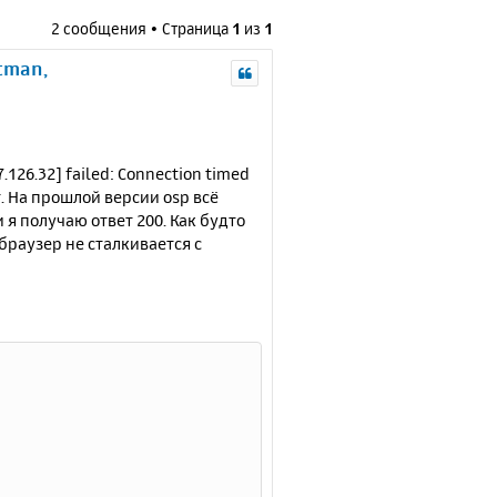
2 сообщения • Страница
1
из
1
tman,
126.32] failed: Connection timed
т. На прошлой версии osp всё
 я получаю ответ 200. Как будто
 браузер не сталкивается с