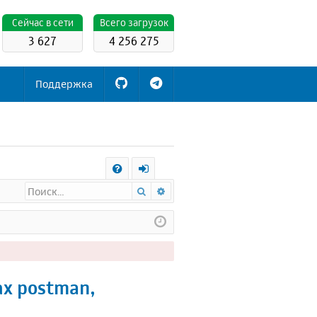
Cейчас в сети
Всего загрузок
3 627
4 256 275
Поддержка
С
Поиск
Расширенный поиск
FA
х
Q
о
д
ах postman,