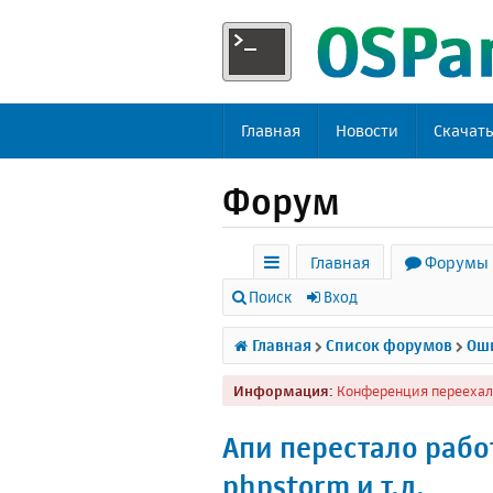
Главная
Новости
Скачат
Форум
Главная
Форумы
с
Поиск
Вход
ы
Главная
Список форумов
Оши
л
Информация:
Конференция переехал
к
и
Апи перестало работ
phpstorm и т.д.