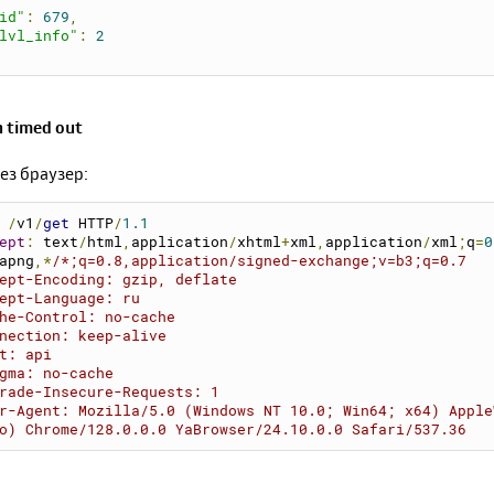
id"
:
679
,
lvl_info"
:
2
 timed out
ез браузер:
 
/
v1
/
get
 HTTP
/
1.1
ept
:
 text
/
html
,
application
/
xhtml
+
xml
,
application
/
xml
;
q
=
0
apng
,*
/*;q=0.8,application/signed-exchange;v=b3;q=0.7
ept-Encoding: gzip, deflate
ept-Language: ru
he-Control: no-cache
nection: keep-alive
t: api
gma: no-cache
rade-Insecure-Requests: 1
r-Agent: Mozilla/5.0 (Windows NT 10.0; Win64; x64) Apple
o) Chrome/128.0.0.0 YaBrowser/24.10.0.0 Safari/537.36