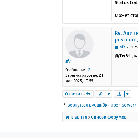
Status Cod
Может стои
Re: Апи 
postman,
С
sf7
»
21 м
о
@Tiv34
, к
о
sf7
б
щ
Сообщения:
2
е
Зарегистрирован:
21
н
мар 2025, 17:55
и
е
Ответить
Вернуться в «Ошибки Open Server»
Главная
Список форумов