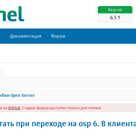
Версия
6.5.1
ь
Документация
Форум
бки Open Server
а на
GitHub
. Старый форум доступен только для чтения.
ать при переходе на osp 6. В клиент