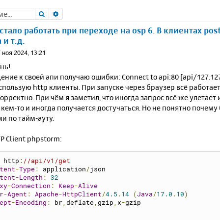
Поиск
Расширенный поиск
стало работать при переходе на osp 6. В клиентах pos
и т.д.
 ноя 2024, 13:21
нь!
ние к своей апи получаю ошибки: Connect to api:80 [api/127.127.
использую http клиенты. При запуске через браузер всё работае
орректно. При чём я заметил, что иногда запрос всё же улетает и
 кем-то и иногда получается достучаться. Но не понятно почему
и по тайм-ауту.
P Client phpstorm:
 
http
:
//api/v1/get
tent
-
Type
:
 application
/
json
tent
-
Length
:
32
xy
-
Connection
:
Keep
-
Alive
r
-
Agent
:
Apache
-
HttpClient
/
4.5
.
14
(
Java
/
17.0
.
10
)
ept
-
Encoding
:
 br
,
deflate
,
gzip
,
x
-
gzip