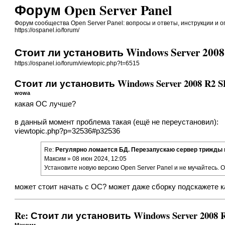
Форум Open Server Panel
Форум сообщества Open Server Panel: вопросы и ответы, инструкции и 
https://ospanel.io/forum/
Стоит ли установить Windows Server 200
https://ospanel.io/forum/viewtopic.php?t=6515
Стоит ли установить Windows Server 2008 R2 
wowa
какая ОС лучше?
в данный момент проблема такая (ещё не переустановил):
viewtopic.php?p=32536#p32536
Re:
Регулярно ломается БД. Перезапускаю сервер трижды 
Максим » 08 июн 2024, 12:05
Установите новую версию Open Server Panel и не мучайтесь. 
может стоит начать с ОС? может даже сборку подскажете к
Re: Стоит ли установить Windows Server 2008