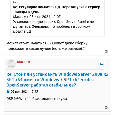
Re:
Регулярно ломается БД. Перезапускаю сервер
трижды в день
Максим » 08 июн 2024, 12:05
Установите новую версию Open Server Panel и не
мучайтесь. Очевидно, что проблема в сбойном
модуле БД
может стоит начать с ОС? может даже сборку
подскажете какая лучше (есть же разные) ?
В
е
р
Максим
н
у
Re: Стоит ли установить Windows Server 2008 R2
т
SP1 x64 вместо Windows 7 SP1 x64 чтобы
ь
OpenServer работал стабильнее?
с
я
С
02 ноя 2024, 15:35
к
о
OSP 6 + Win 11. Стабильнее некуда.
н
о
а
б
В
ч
щ
е
а
е