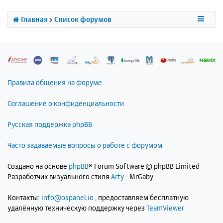
ь
с
Главная
Список форумов
я
к
н
а
ч
а
л
Правила общения на форуме
у
Соглашение о конфиденциальности
Русская поддержка phpBB
Часто задаваемые вопросы о работе с форумом
Создано на основе
phpBB
® Forum Software © phpBB Limited
Разработчик визуального стиля
Arty
- MrGaby
Контакты:
info@ospanel.io
, предоставляем бесплатную
удалённую техническую поддержку через
TeamViewer