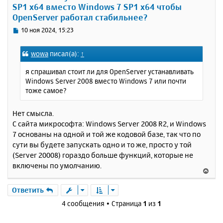
SP1 x64 вместо Windows 7 SP1 x64 чтобы
ь
OpenServer работал стабильнее?
с
я
С
10 ноя 2024, 15:23
к
о
н
о
wowa
писал(а):
↑
а
б
ч
щ
я спрашивал стоит ли для OpenServer устанавливать
а
е
Windows Server 2008 вместо Windows 7 или почти
н
л
тоже самое?
и
у
е
Нет смысла.
С сайта микрософта: Windows Server 2008 R2, и Windows
7 основаны на одной и той же кодовой базе, так что по
сути вы будете запускать одно и то же, просто у той
(Server 20008) гораздо больше функций, которые не
включены по умолчанию.
В
е
р
Ответить
н
4 сообщения • Страница
1
из
1
у
т