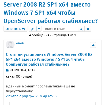
Server 2008 R2 SP1 x64 вместо
Windows 7 SP1 x64 чтобы
OpenServer работал стабильнее?
Поиск
Расшире
Ответить
4 сообщения • Страница
1
из
1
wowa
Стоит ли установить Windows Server 2008 R2
SP1 x64 вместо Windows 7 SP1 x64 чтобы
OpenServer работал стабильнее?
С
01 ноя 2024, 17:13
о
какая ОС лучше?
о
б
в данный момент проблема такая (ещё не
щ
е
переустановил):
н
viewtopic.php?p=32536#p32536
и
е