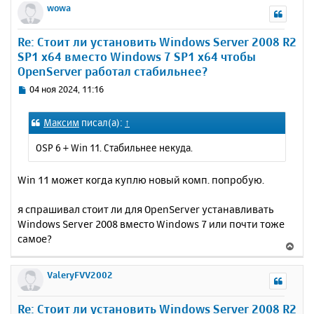
р
wowa
н
л
н
и
у
у
е
Re: Стоит ли установить Windows Server 2008 R2
т
SP1 x64 вместо Windows 7 SP1 x64 чтобы
ь
OpenServer работал стабильнее?
с
я
С
04 ноя 2024, 11:16
к
о
н
о
Максим
писал(а):
↑
а
б
ч
щ
OSP 6 + Win 11. Стабильнее некуда.
а
е
н
л
и
у
Win 11 может когда куплю новый комп. попробую.
е
я спрашивал стоит ли для OpenServer устанавливать
Windows Server 2008 вместо Windows 7 или почти тоже
самое?
В
е
р
ValeryFVV2002
н
у
Re: Стоит ли установить Windows Server 2008 R2
т