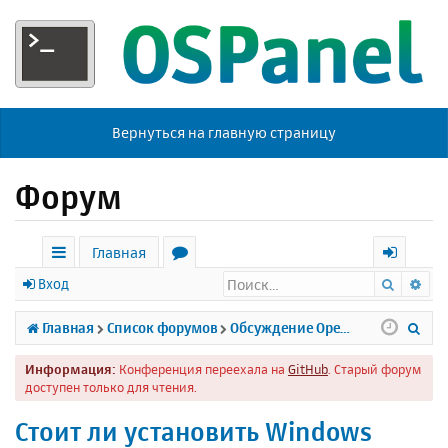
Вернуться на главную страницу
Форум
Главная
Поиск
Ра
с
о
х
Вход
ы
р
о
П
Главная
Список форумов
Обсуждение Open Server
л
у
д
о
Информация:
Конференция переехала на
GitHub
. Старый форум
к
м
и
доступен только для чтения.
и
ы
с
Стоит ли установить Windows
к