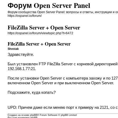
Форум Open Server Panel
Форум сообщества Open Server Panel: вопросы и ответы, инструкции и 
https://ospanel.io/forum/
FileZilla Server + Open Server
https://ospanel.io/forum/viewtopic.php?t=6472
FileZilla Server + Open Server
Shestak
Здравствуйте.
Был установлен FTP FileZilla Server с корневой директорией
192.168.1.77:21.
После установки Open Server с компьютера захожу и по 127.0
включенном Open Server и при выключенном Open Server.
Подскажите, куда копать?
UPD: Причем даже если меняю порт к примеру на 2121, со с
Создано на основе
phpBB
® Forum Software © phpBB Limited
Русская поддержка phpBB