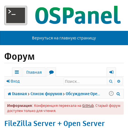
Вернуться на главную страницу
Форум
Главная
Поиск
Ра
с
о
х
Вход
ы
р
о
П
Главная
Список форумов
Обсуждение Open Server
л
у
д
о
Информация:
Конференция переехала на
GitHub
. Старый форум
к
м
и
доступен только для чтения.
и
ы
с
FileZilla Server + Open Server
к