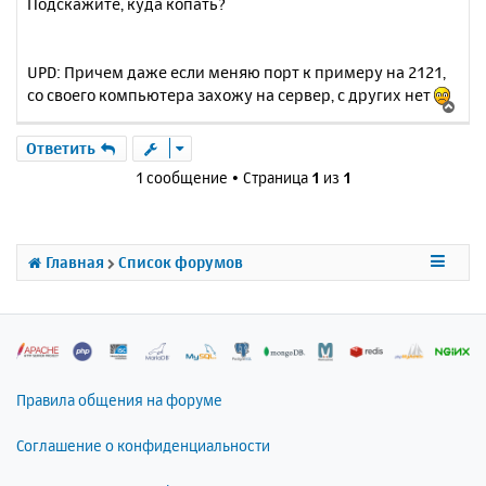
Подскажите, куда копать?
UPD: Причем даже если меняю порт к примеру на 2121,
со своего компьютера захожу на сервер, с других нет
В
е
р
Ответить
н
1 сообщение • Страница
1
из
1
у
т
ь
с
Главная
Список форумов
я
к
н
а
ч
а
л
Правила общения на форуме
у
Соглашение о конфиденциальности