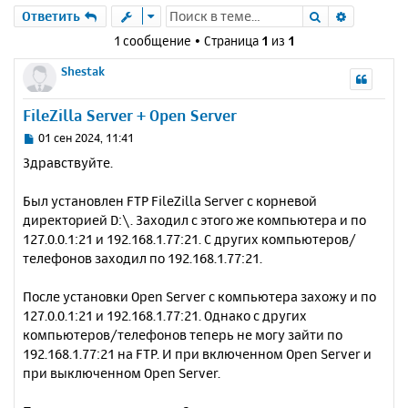
Поиск
Расшире
Ответить
1 сообщение • Страница
1
из
1
Shestak
FileZilla Server + Open Server
С
01 сен 2024, 11:41
о
Здравствуйте.
о
б
Был установлен FTP FileZilla Server с корневой
щ
е
директорией D:\. Заходил с этого же компьютера и по
н
127.0.0.1:21 и 192.168.1.77:21. С других компьютеров/
и
телефонов заходил по 192.168.1.77:21.
е
После установки Open Server с компьютера захожу и по
127.0.0.1:21 и 192.168.1.77:21. Однако с других
компьютеров/телефонов теперь не могу зайти по
192.168.1.77:21 на FTP. И при включенном Open Server и
при выключенном Open Server.