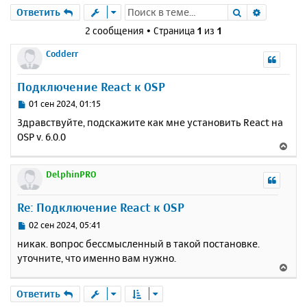
Поиск
Расшире
Ответить
2 сообщения • Страница
1
из
1
Codderr
Подключение React к OSP
С
01 сен 2024, 01:15
о
Здравствуйте, подскажите как мне установить React на
о
OSP v. 6.0.0
б
В
щ
е
е
р
DelphinPRO
н
н
и
у
е
Re: Подключение React к OSP
т
ь
С
02 сен 2024, 05:41
с
о
никак. вопрос бессмысленный в такой постановке.
о
я
уточните, что именно вам нужно.
б
к
В
щ
н
е
е
а
р
Ответить
н
ч
н