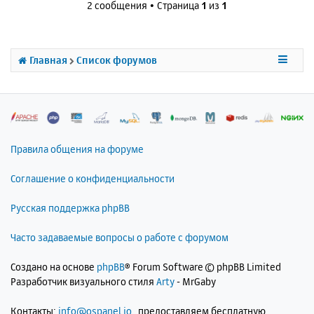
и
2 сообщения • Страница
1
из
1
а
у
е
л
т
у
ь
с
Главная
Список форумов
я
к
н
а
ч
а
л
Правила общения на форуме
у
Соглашение о конфиденциальности
Русская поддержка phpBB
Часто задаваемые вопросы о работе с форумом
Создано на основе
phpBB
® Forum Software © phpBB Limited
Разработчик визуального стиля
Arty
- MrGaby
Контакты:
info@ospanel.io
, предоставляем бесплатную