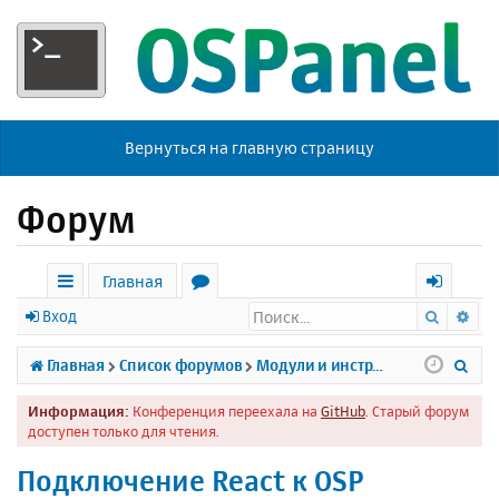
Вернуться на главную страницу
Форум
Главная
Поиск
Ра
с
о
х
Вход
ы
р
о
П
Главная
Список форумов
Модули и инструменты
л
у
д
о
Информация:
Конференция переехала на
GitHub
. Старый форум
к
м
и
доступен только для чтения.
и
ы
с
Подключение React к OSP
к