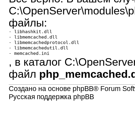
C:\OpenServer\modules\p
файлы:
- libhashkit.dll

- libmemcached.dll

- libmemcachedprotocol.dll

- libmemcachedutil.dll

, в каталог C:\OpenServ
файл
php_memcached.d
Создано на основе
phpBB
® Forum Soft
Русская поддержка phpBB