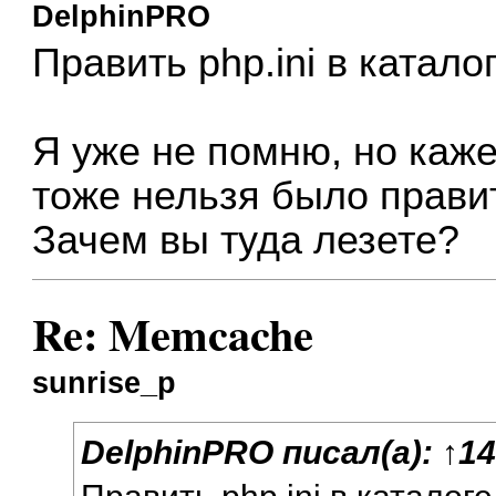
DelphinPRO
Править php.ini в катало
Я уже не помню, но каж
тоже нельзя было правит
Зачем вы туда лезете?
Re: Memcache
sunrise_p
DelphinPRO
писал(а):
↑
14