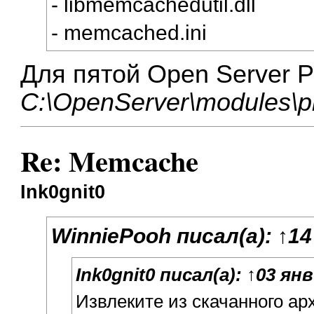
- libmemcachedutil.dll
- memcached.ini
Для пятой Open Server P
C:\OpenServer\modules\
Re: Memcache
Ink0gnit0
WinniePooh
писал(а):
↑
14
Ink0gnit0
писал(а):
↑
03 янв
Извлеките из скачанного арх