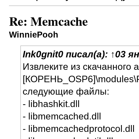
Re: Memcache
WinniePooh
Ink0gnit0
писал(а):
↑
03 ян
Извлеките из скачанного а
[КОРЕНЬ_OSP6]\modules\P
следующие файлы:
- libhashkit.dll
- libmemcached.dll
- libmemcachedprotocol.dll