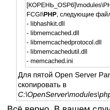
[КОРЕНЬ_OSP6]\modules\PH
FCGI\
PHP
, следующие фай
- libhashkit.dll
- libmemcached.dll
- libmemcachedprotocol.dll
- libmemcachedutil.dll
- memcached.ini
Для пятой Open Server Pa
скопировать в
C:\OpenServer\modules\ph
Всё верно. В вашем случ