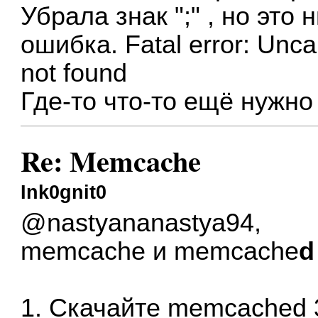
Убрала знак ";" , но это
ошибка. Fatal error: Unc
not found
Где-то что-то ещё нужно
Re: Memcache
Ink0gnit0
@nastyananastya94,
memcache и memcache
d
1. Скачайте
memcached 3