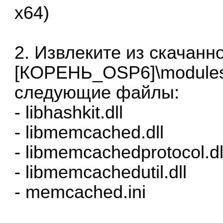
x64)
2. Извлеките из скачанно
[КОРЕНЬ_OSP6]\modules
следующие файлы:
- libhashkit.dll
- libmemcached.dll
- libmemcachedprotocol.dl
- libmemcachedutil.dll
- memcached.ini