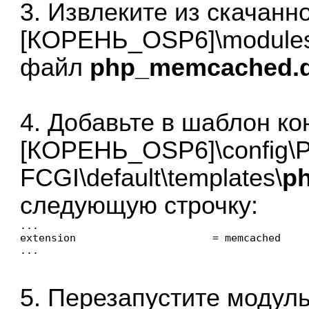
3. Извлеките из скачанно
[КОРЕНЬ_OSP6]\modules
файл
php_memcached.d
4. Добавьте в шаблон к
[КОРЕНЬ_OSP6]\config\P
FCGI\default\templates\
ph
следующую строчку:
...

extension                      = memcached

5. Перезапустите модул