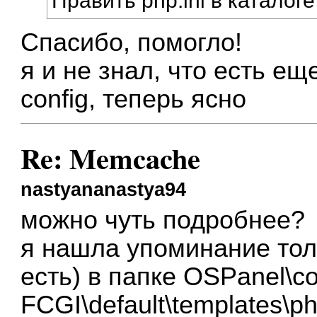
Править php.ini в каталоге
Спасибо, помогло!
я и не знал, что есть еще
config, теперь ясно
Re: Memcache
nastyananastya94
можно чуть подробнее?
я нашла упоминание тол
есть) в папке OSPanel\co
FCGI\default\templates\ph