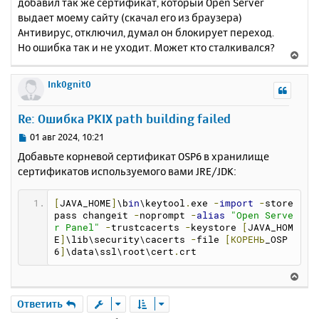
добавил так же сертификат, который Open Server
выдает моему сайту (скачал его из браузера)
Антивирус, отключил, думал он блокирует переход.
Но ошибка так и не уходит. Может кто сталкивался?
В
е
р
Ink0gnit0
н
у
Re: Ошибка PKIX path building failed
т
ь
С
01 авг 2024, 10:21
с
о
Добавьте корневой сертификат OSP6 в хранилище
о
я
сертификатов используемого вами JRE/JDK:
б
к
щ
н
е
а
[
JAVA_HOME
]
\b
in
\keytool
.
exe 
-
import
-
store
н
pass changeit 
-
noprompt 
-
alias
"Open Serve
ч
и
r Panel"
-
trustcacerts 
-
keystore 
[
JAVA_HOM
а
е
E
]
\lib\security\cacerts 
-
file 
[КОРЕНЬ
_OSP
л
6
]
\data\ssl\root\cert
.
crt
у
В
е
р
Ответить
н