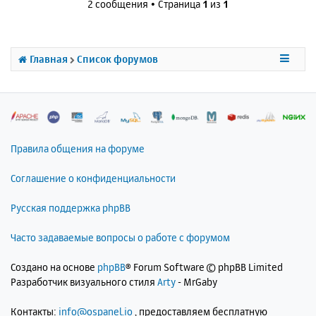
2 сообщения • Страница
1
из
1
у
т
ь
с
Главная
Список форумов
я
к
н
а
ч
а
л
Правила общения на форуме
у
Соглашение о конфиденциальности
Русская поддержка phpBB
Часто задаваемые вопросы о работе с форумом
Создано на основе
phpBB
® Forum Software © phpBB Limited
Разработчик визуального стиля
Arty
- MrGaby
Контакты:
info@ospanel.io
, предоставляем бесплатную