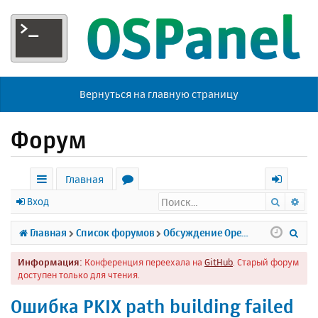
Вернуться на главную страницу
Форум
Главная
Поиск
Ра
с
о
х
Вход
ы
р
о
П
Главная
Список форумов
Обсуждение Open Server
л
у
д
о
Информация:
Конференция переехала на
GitHub
. Старый форум
к
м
и
доступен только для чтения.
и
ы
с
Ошибка PKIX path building failed
к