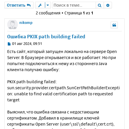
Поиск
Расшире
Ответить
2 сообщения • Страница
1
из
1
nikomp
Ошибка PKIX path building failed
С
01 авг 2024, 09:51
о
Есть сайт, который запущен локально на сервере Open
о
Server. В браузере открывается и все работает. Но при
б
попытке подключиться к нему из стороннего Java
щ
е
клиента получаю ошибку:
н
и
PKIX path building failed:
е
sun.security.provider.certpath.SunCertPathBuilderExcepti
on: unable to find valid certification path to requested
target
Выяснил, что ошибка связана с недостающим
сертификатом. Добавил в хранилище ключей
сертификаты Open Server (user\ssl\default\cert.crt),