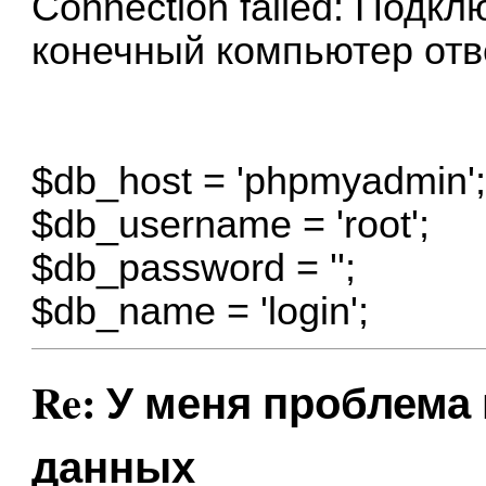
Connection failed: Подкл
конечный компьютер отв
$db_host = 'phpmyadmin'
$db_username = 'root';
$db_password = '';
$db_name = 'login';
Re: У меня проблема
данных