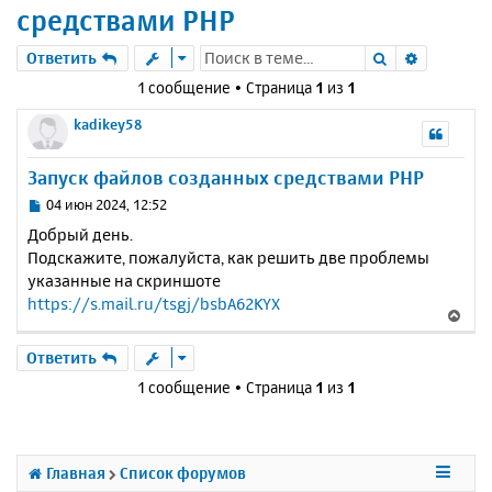
средствами PHP
Поиск
Расшире
Ответить
1 сообщение • Страница
1
из
1
kadikey58
Запуск файлов созданных средствами PHP
С
04 июн 2024, 12:52
о
Добрый день.
о
Подскажите, пожалуйста, как решить две проблемы
б
указанные на скриншоте
щ
е
https://s.mail.ru/tsgj/bsbA62KYX
В
н
е
и
р
Ответить
е
н
1 сообщение • Страница
1
из
1
у
т
ь
с
Главная
Список форумов
я