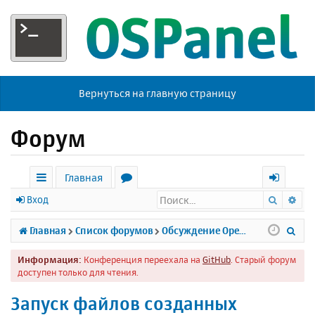
Вернуться на главную страницу
Форум
Главная
Поиск
Ра
с
о
х
Вход
ы
р
о
П
Главная
Список форумов
Обсуждение Open Server
л
у
д
о
Информация:
Конференция переехала на
GitHub
. Старый форум
к
м
и
доступен только для чтения.
и
ы
с
Запуск файлов созданных
к