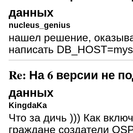
данных
nucleus_genius
нашел решение, оказыва
написать DB_HOST=mysq
Re: На 6 версии не п
данных
KingdaKa
Что за дичь ))) Как включ
граждане создатели OS