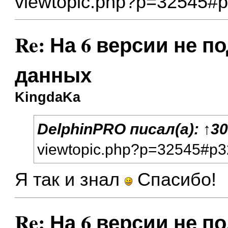
viewtopic.php?p=32545#
Re: На 6 версии не п
данных
KingdaKa
DelphinPRO
писал(а):
↑
30
viewtopic.php?p=32545#p
Я так и знал
Спасибо!
Re: На 6 версии не п