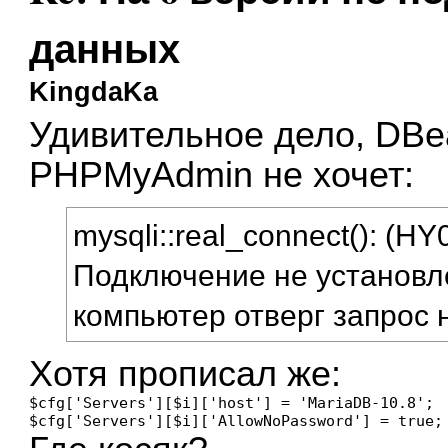
данных
KingdaKa
Удивительное дело, DBea
PHPMyAdmin не хочет:
mysqli::real_connect(): (HY
Подключение не установле
компьютер отверг запрос 
Хотя прописал же:
$cfg['Servers'][$i]['host'] = 'MariaDB-10.8';

$cfg['Servers'][$i]['AllowNoPassword'] = true;